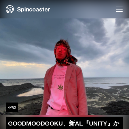
Skip
to
content
NEWS
GOODMOODGOKU、新AL『UNITY』か