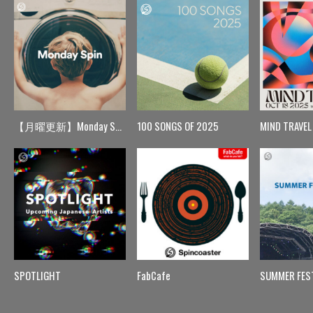
【月曜更新】Monday Spin
100 SONGS OF 2025
MIND TRAVEL
SPOTLIGHT
FabCafe
SUMMER FES