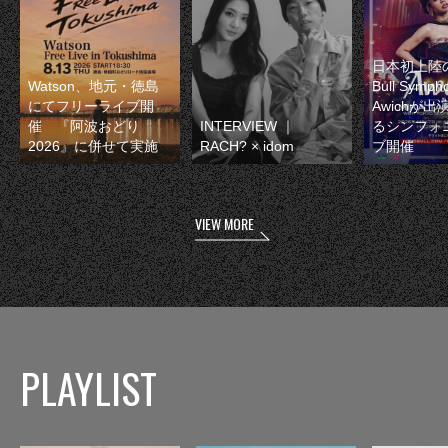
日本初上陸の
Watson、地元・徳島
Bull Symp
にてフリーライブ開
Awichが
催 『阿波おどり
INTERVIEW ｜
るシンフォ
2026』に併せて実施
RACH? × idom
ブ開催
VIEW MORE
PLAYLIST