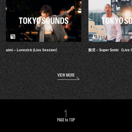
aimi – Lovesick (Live Session）
鋭児 – $uper $onic（Live 
VIEW MORE
PAGE to TOP