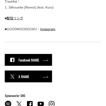
Tracklist：
1. Silhouette [Remix] (feat. Kuro)
■
配信リンク
■GOODMOODGOKU：
Instagram
Facebook SHARE
X SHARE
Spincoaster SNS