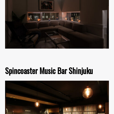
Spincoaster Music Bar Shinjuku