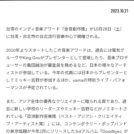
2023.10.21
台湾のインディ音楽アワード『金音創作獎』が10月28日（土）
に台湾・台北市の台北流行音樂中心で開催される。
2010年よりスタートしたこの音楽アワードは、過去には電気グ
ルーヴやKing Gnuがプレゼンターとして登場したり、音楽プロデ
ューサーの亀田誠治が審査員を務めるなど、日本の様々なアーテ
ィストが参加している。今年の式典には日本からプレゼンターと
してミッキー吉野が参加するほか、yamaの特別ライブ・パフォ
ーマンスが予定されている。
また、アジア全体の優秀なクリエイターに贈られる賞であり、過
去に新しい学校のリーダーズやミッキー吉野などがノミネートさ
れている「亞洲創作音樂獎（ベスト・アジアン・クリエイティ
ブ・アーティスト賞）」には、コンテンポラリー・ポップバンド
の東京塩麹が今年2月にリリースした3rdアルバム『Goodbye』が