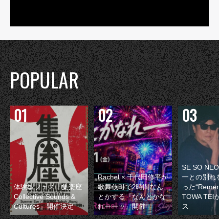
POPULAR
SE SO N
Rachel × 千代田修平が
一との別れ
体験型フェス『集楽座
歌舞伎町で2時間なん
った“Remem
Collective Sounds &
とかする『なんとかな
TOWA TE
Cultures』開催決定
れーーッ』開催
ス