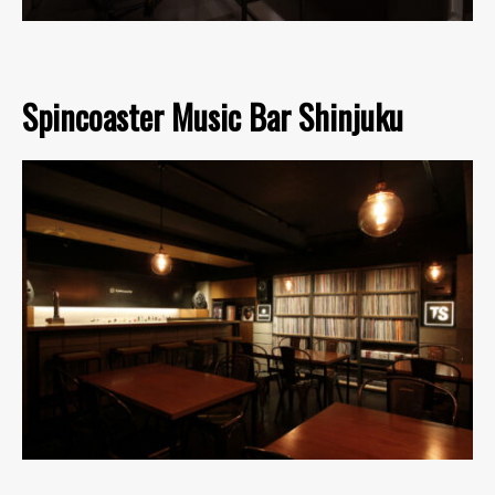
Spincoaster Music Bar Shinjuku