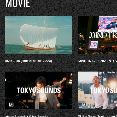
MOVIE
luvis – Oh (Official Music Video)
MIND TRAVEL 2023 
aimi – Lovesick (Live Session）
鋭児 – $uper $onic（Live 