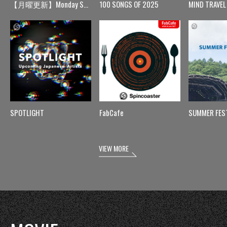
【月曜更新】Monday Spin
100 SONGS OF 2025
MIND TRAVEL
SPOTLIGHT
FabCafe
SUMMER FES
VIEW MORE