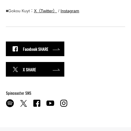
■Gokou Kuyt：
X（Twitter）
/
Instagram
Facebook SHARE
X SHARE
Spincoaster SNS