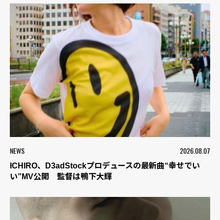
NEWS
2026.08.07
ICHIRO、D3adStockプロデュースの最新曲“幸せでい
い”MV公開 監督は鴨下大輝