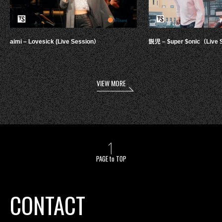
aimi – Lovesick (Live Session）
鋭児 – $uper $onic（Live 
VIEW MORE
PAGE to TOP
CONTACT