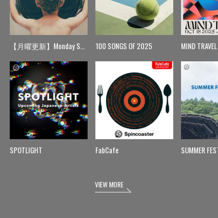
【月曜更新】Monday Spin
100 SONGS OF 2025
MIND TRAVEL
SPOTLIGHT
FabCafe
SUMMER FES
VIEW MORE