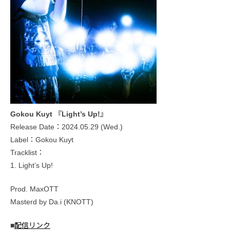
Gokou Kuyt 『Light’s Up!』
Release Date：2024.05.29 (Wed.)
Label：Gokou Kuyt
Tracklist：
1. Light’s Up!
Prod. MaxOTT
Masterd by Da.i (KNOTT)
■
配信リンク