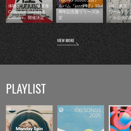
YOUNG JUJUの1stア
体験型フェス『集楽座
ルバム『juzzy 92’』10
XG、東京
Collective Sounds &
周年記念盤リリース決
ワールドツ
Cultures』開催決定
定
ナル公演の
VIEW MORE
PLAYLIST