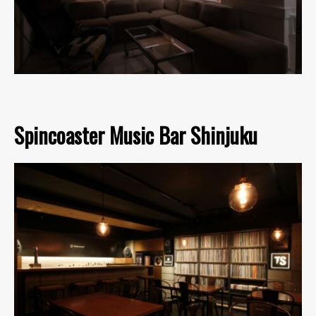
Spincoaster Music Bar Shinjuku