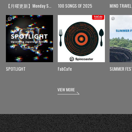
【月曜更新】Monday Spin
100 SONGS OF 2025
MIND TRAVEL
SPOTLIGHT
FabCafe
SUMMER FES
VIEW MORE