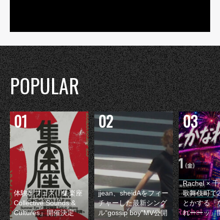
POPULAR
Rachel 
体験型フェス『集楽座
jjean、sheidAをフィー
歌舞伎町で
Collective Sounds &
チャーした最新シング
とかする『
Cultures』開催決定
ル“gossip boy”MV公開
れーーッ』