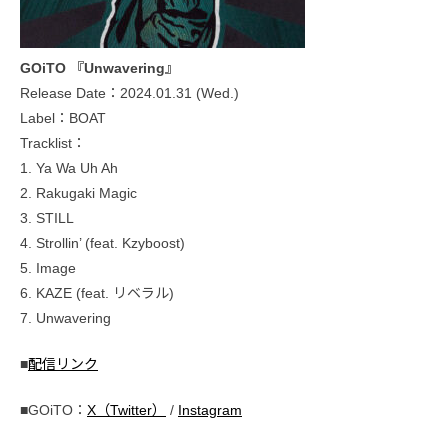
GOiTO 『Unwavering』
Release Date：2024.01.31 (Wed.)
Label：BOAT
Tracklist：
1. Ya Wa Uh Ah
2. Rakugaki Magic
3. STILL
4. Strollin’ (feat. Kzyboost)
5. Image
6. KAZE (feat. リベラル)
7. Unwavering
■
配信リンク
■GOiTO：
X（Twitter）
/
Instagram