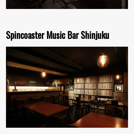
Spincoaster Music Bar Shinjuku