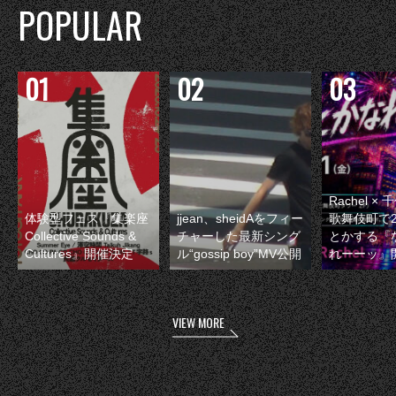
POPULAR
Rachel 
体験型フェス『集楽座
jjean、sheidAをフィー
歌舞伎町で
Collective Sounds &
チャーした最新シング
とかする『
Cultures』開催決定
ル“gossip boy”MV公開
れーーッ』
VIEW MORE