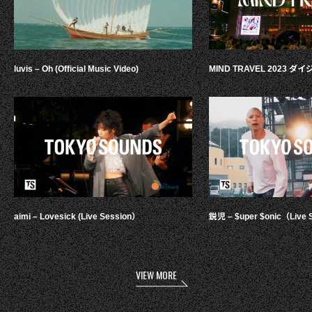
luvis – Oh (Official Music Video)
MIND TRAVEL 2023 
aimi – Lovesick (Live Session）
鋭児 – $uper $onic（Live 
VIEW MORE