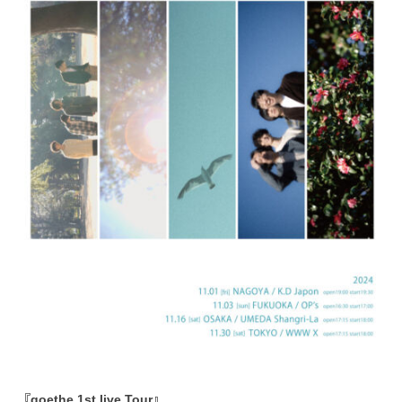
『goethe 1st live Tour』