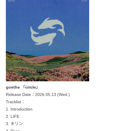
goethe 『circle』
Release Date：2026.05.13 (Wed.)
Tracklist：
1. Introduction
2. LIFE
3. キリン
4. Dear