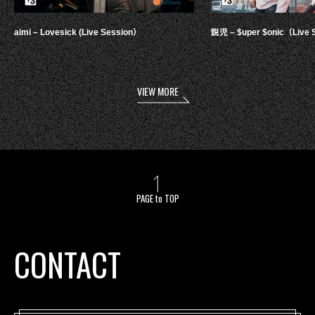
aimi – Lovesick (Live Session）
鋭児 – $uper $onic（Live 
VIEW MORE
PAGE to TOP
CONTACT