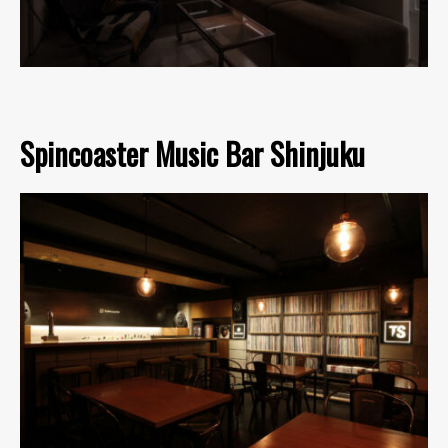
Spincoaster Music Bar Shinjuku