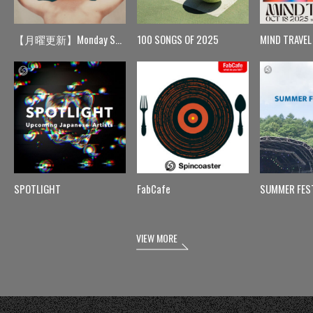
【月曜更新】Monday Spin
100 SONGS OF 2025
MIND TRAVEL
SPOTLIGHT
FabCafe
SUMMER FES
VIEW MORE