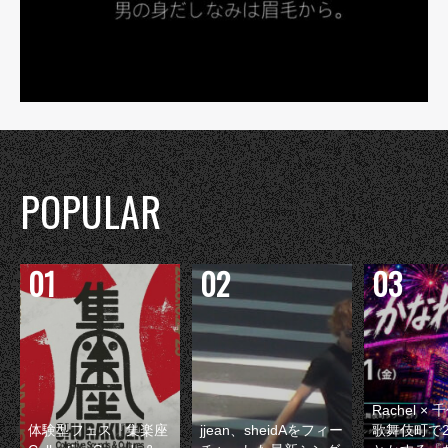
POPULAR
Rachel 
体験型フェス『集楽座
jjean、sheidAをフィー
歌舞伎町で