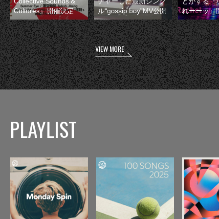
Collective Sounds &
チャーした最新シング
とかする『
Cultures』開催決定
ル“gossip boy”MV公開
れーーッ』
VIEW MORE
PLAYLIST