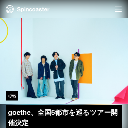
Skip
to
content
NEWS
goethe、全国5都市を巡るツアー開
催決定