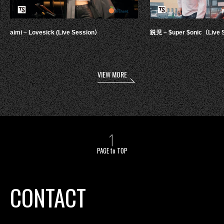
aimi – Lovesick (Live Session）
鋭児 – $uper $onic（Live 
VIEW MORE
PAGE to TOP
CONTACT