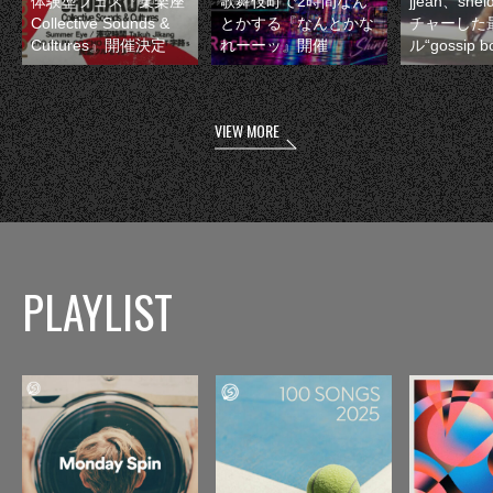
体験型フェス『集楽座
歌舞伎町で2時間なん
jjean、sh
Collective Sounds &
とかする『なんとかな
チャーした
Cultures』開催決定
れーーッ』開催
ル“gossip 
VIEW MORE
PLAYLIST