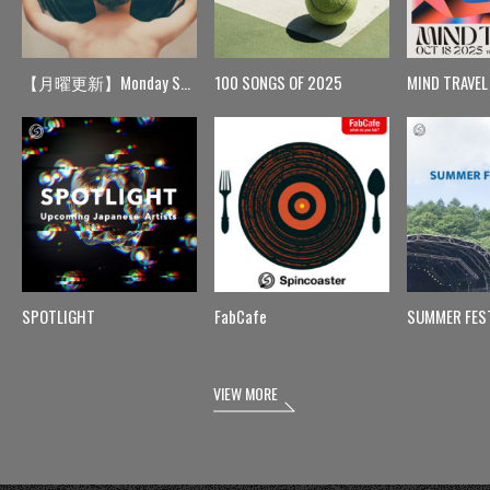
【月曜更新】Monday Spin
100 SONGS OF 2025
MIND TRAVEL
SPOTLIGHT
FabCafe
SUMMER FES
VIEW MORE