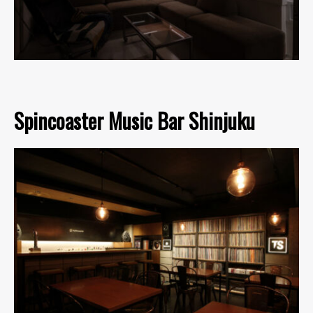
Spincoaster Music Bar Shinjuku