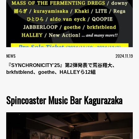
NEWS
2024.11.19
『SYNCHRONICITY’25』第2弾発表で荒谷翔大、
brkfstblend、goethe、HALLEYら12組
Spincoaster Music Bar Kagurazaka