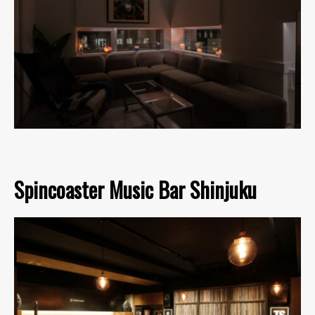
Spincoaster Music Bar Shinjuku