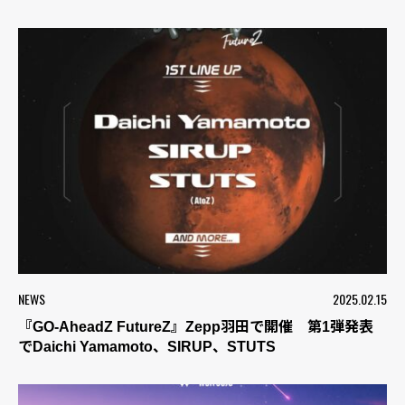
NEWS
2025.02.15
『GO-AheadZ FutureZ』Zepp羽田で開催 第1弾発表
でDaichi Yamamoto、SIRUP、STUTS