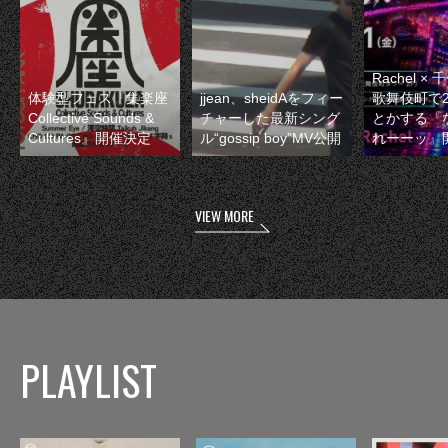
Rachel 
体験型フェス『集楽座
jjean、sheidAをフィー
歌舞伎町で
Collective Sounds &
チャーした最新シング
とかする『
Cultures』開催決定
ル“gossip boy”MV公開
れーーッ』
VIEW MORE
PLAYLIST