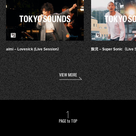
aimi – Lovesick (Live Session）
鋭児 – $uper $onic（Live 
VIEW MORE
PAGE to TOP