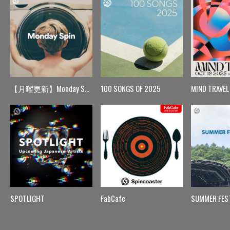
【月曜更新】Monday Spin
100 SONGS OF 2025
MIND TRAVEL
SPOTLIGHT
FabCafe
SUMMER FES