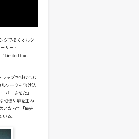
ングで描くオルタ
ューサー・
ited feat.
とトラップを掛け合わ
ーカルワークを溶け込
オーバーさせた1
な記憶や癖を重ね
体となって「最先
ている。