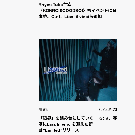
RhymeTube主宰
〈KONROISGOODBOI〉初イベントに日
本猿、G:nt、Lisa lil vinciら追加
NEWS
2026.04.29
「限界」を踏み台にしていく──G:nt、客
演にLisa lil vinciを迎えた新
曲“Limited”リリース