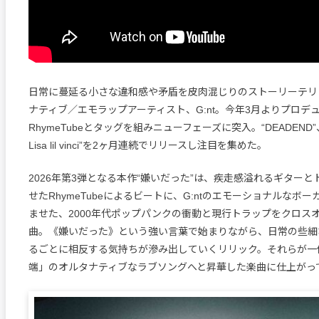
日常に蔓延る小さな違和感や矛盾を皮肉混じりのストーリーテリ
ナティブ／エモラップアーティスト、G:nt。今年3月よりプロデ
RhymeTubeとタッグを組みニューフェーズに突入。“DEADEND”、“Lim
Lisa lil vinci”を2ヶ月連続でリリースし注目を集めた。
2026年第3弾となる本作“嫌いだった”は、疾走感溢れるギター
せたRhymeTubeによるビートに、G:ntのエモーショナルなボ
ませた、2000年代ポップパンクの衝動と現行トラップをクロス
曲。《嫌いだった》という強い言葉で始まりながら、日常の些細
るごとに相反する気持ちが滲み出していくリリック。それらが一
端」のオルタナティブなラブソングへと昇華した楽曲に仕上がっ