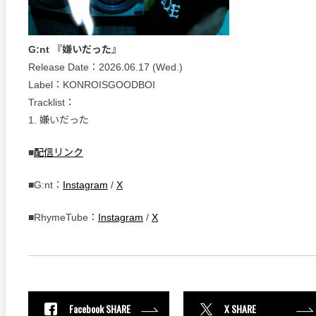
G:nt 『嫌いだった』
Release Date：2026.06.17 (Wed.)
Label：KONROISGOODBOI
Tracklist：
1. 嫌いだった
■
配信リンク
■G:nt：
Instagram
/
X
■RhymeTube：
Instagram
/
X
Facebook SHARE
X SHARE