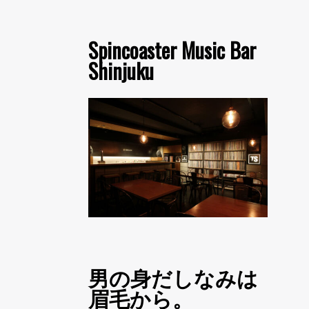
Spincoaster Music Bar
Shinjuku
男の身だしなみは
眉毛から。