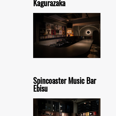
Kagurazaka
Spincoaster Music Bar
Ebisu