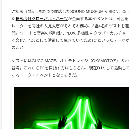
昨年9月に惜しまれつつ閉店したSOUND MUSEUM VISION、Co
た
株式会社グローバル・ハーツ
が企画する本イベントは、司会をRo
レーターを同社の人見太志がそれぞれ務め、3組4名のゲストを
開。“アートと音楽の親和性”、“DJの多様性 – クラブ・カルチ
く文化”、“DJとして活躍して生きていくために”といったテーマ
のこと。
ゲストにはGUCCIMAZE、オカモトレイジ（OKAMOTO’S） & ece
登場。これからDJを目指す方はもちろん、現在DJとして活動し
なるトーク・イベントとなりそうだ。