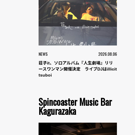
NEWS
2026.08.06
荘子it、ソロアルバム『人生劇場』リリ
ースワンマン開催決定 ライブDJはillicit
tsuboi
Spincoaster Music Bar
Kagurazaka