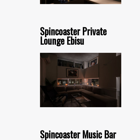
Spincoaster Private
Lounge Ebisu
Spincoaster Music Bar