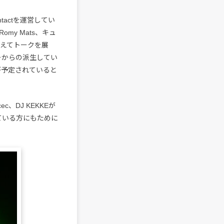
ntactを運営してい
my Mats、キュ
迎えてトークを展
ャーからの派生してい
が予定されていると
c、DJ KEKKEが
ている方にもために