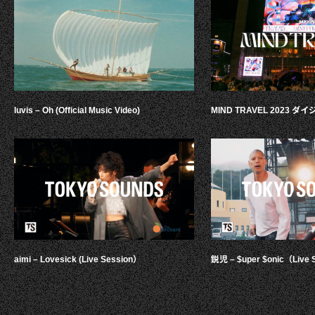
luvis – Oh (Official Music Video)
MIND TRAVEL 2023 
aimi – Lovesick (Live Session）
鋭児 – $uper $onic（Live 