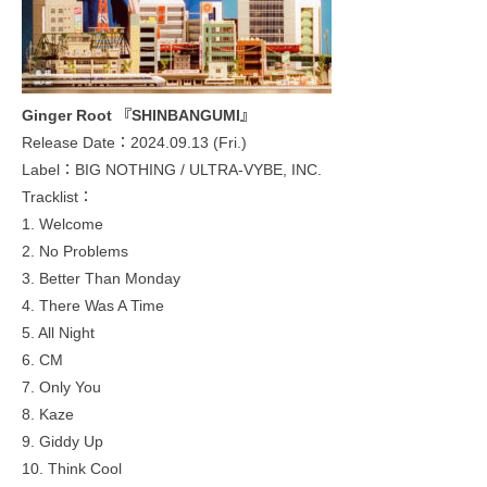
Ginger Root 『SHINBANGUMI』
Release Date：2024.09.13 (Fri.)
Label：BIG NOTHING / ULTRA-VYBE, INC.
Tracklist：
1. Welcome
2. No Problems
3. Better Than Monday
4. There Was A Time
5. All Night
6. CM
7. Only You
8. Kaze
9. Giddy Up
10. Think Cool