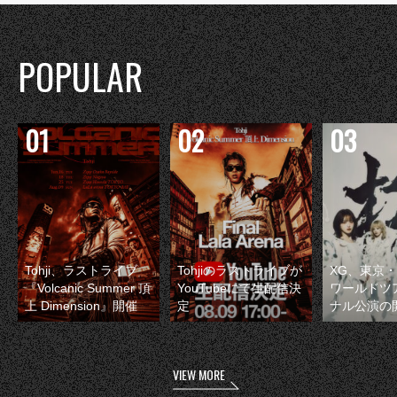
POPULAR
Tohji、ラストライブ
Tohjiのラストライブが
XG、東京
『Volcanic Summer 頂
YouTubeにて生配信決
ワールドツ
上 Dimension』開催
定
ナル公演の
VIEW MORE