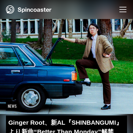
Skip
to
content
NEWS
Ginger Root、新AL『SHINBANGUMI』
より新曲“Better Than Monday”解禁