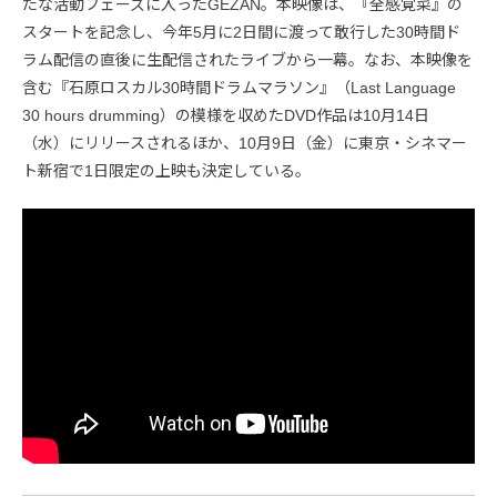
たな活動フェーズに入ったGEZAN。本映像は、『全感覚菜』の
スタートを記念し、今年5月に2日間に渡って敢行した30時間ド
ラム配信の直後に生配信されたライブから一幕。なお、本映像を
含む『石原ロスカル30時間ドラムマラソン』（Last Language
30 hours drumming）の模様を収めたDVD作品は10月14日
（水）にリリースされるほか、10月9日（金）に東京・シネマー
ト新宿で1日限定の上映も決定している。