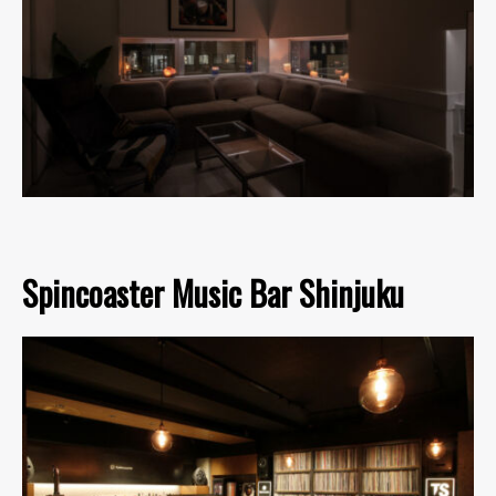
Spincoaster Music Bar Shinjuku