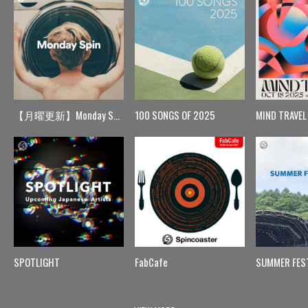
【月曜更新】Monday Spin
100 SONGS OF 2025
MIND TRAVEL
SPOTLIGHT
FabCafe
SUMMER FES