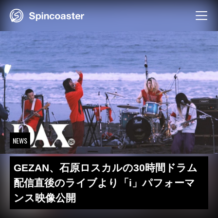
Skip
to
content
NEWS
GEZAN、石原ロスカルの30時間ドラム
配信直後のライブより「i」パフォーマ
ンス映像公開