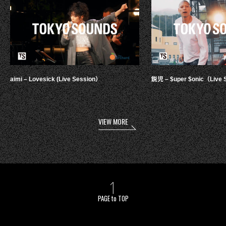
aimi – Lovesick (Live Session）
鋭児 – $uper $onic（Live 
VIEW MORE
PAGE to TOP