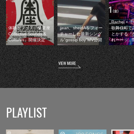
Rachel 
体験型フェス『集楽座
jjean、sheidAをフィー
歌舞伎町で
Collective Sounds &
チャーした最新シング
とかする『
Cultures』開催決定
ル“gossip boy”MV公開
れーーッ』
VIEW MORE
PLAYLIST