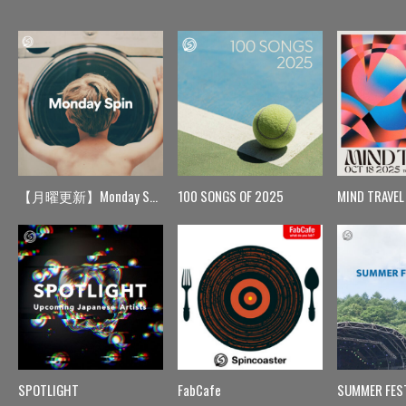
【月曜更新】Monday Spin
100 SONGS OF 2025
MIND TRAVEL
SPOTLIGHT
FabCafe
SUMMER FES