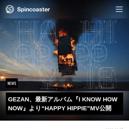
Skip
to
content
NEWS
GEZAN、最新アルバム『I KNOW HOW
NOW』より“HAPPY HIPPIE”MV公開