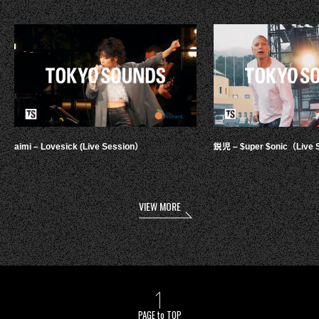
aimi – Lovesick (Live Session）
鋭児 – $uper $onic（Live 
VIEW MORE
PAGE to TOP