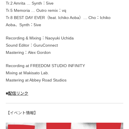
Tr.2 Amrita … Synth：5ive
Tr.5 Memoria … Outro remix：vq
Tr.8 BEST DAY EVER（feat. Ichiko Aoba）… Cho：Ichiko
Aoba、Synth：5ive
Recording & Mixing：Naoyuki Uchida
Sound Editor：GuruConnect
Mastering：Alex Gordon
Recording at FREEDOM STUDIO INFINITY
Mixing at Makisato Lab.
Mastering at Abbey Road Studios
■
配信リンク
【イベント情報】