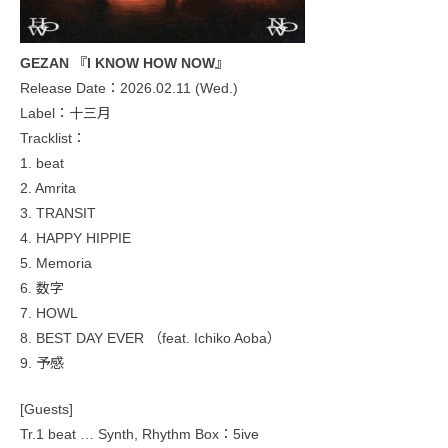
GEZAN 『I KNOW HOW NOW』
Release Date：2026.02.11 (Wed.)
Label：十三月
Tracklist：
1. beat
2. Amrita
3. TRANSIT
4. HAPPY HIPPIE
5. Memoria
6. 数字
7. HOWL
8. BEST DAY EVER （feat. Ichiko Aoba）
9. 予感
[Guests]
Tr.1 beat … Synth, Rhythm Box：5ive