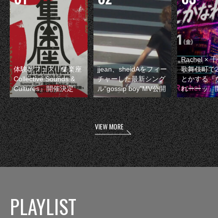
Rachel 
体験型フェス『集楽座
jjean、sheidAをフィー
歌舞伎町で
Collective Sounds &
チャーした最新シング
とかする『
Cultures』開催決定
ル“gossip boy”MV公開
れーーッ』
VIEW MORE
PLAYLIST