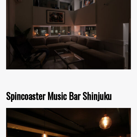
Spincoaster Music Bar Shinjuku