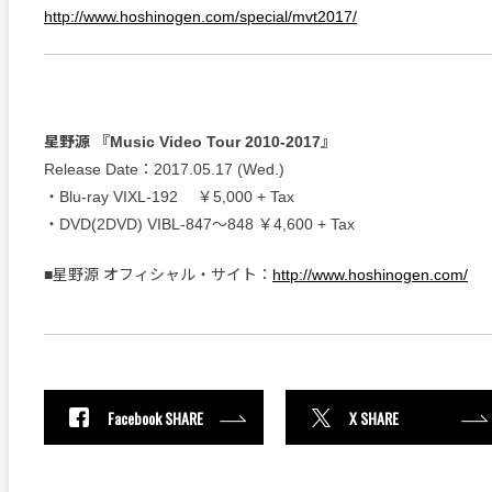
http://www.hoshinogen.com/special/mvt2017/
星野源 『Music Video Tour 2010-2017』
Release Date：2017.05.17 (Wed.)
・Blu-ray VIXL-192 ￥5,000 + Tax
・DVD(2DVD) VIBL-847～848 ￥4,600 + Tax
■星野源 オフィシャル・サイト：
http://www.hoshinogen.com/
Facebook SHARE
X SHARE