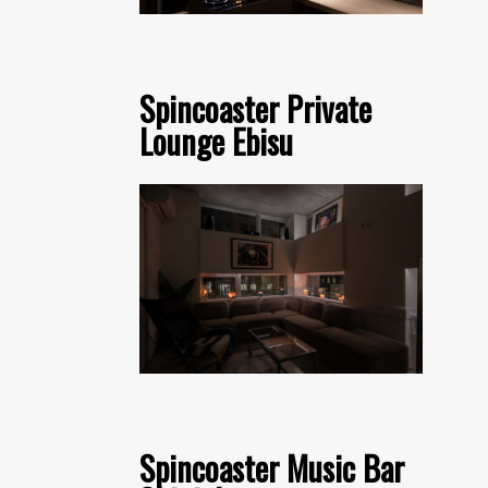
Spincoaster Private
Lounge Ebisu
Spincoaster Music Bar