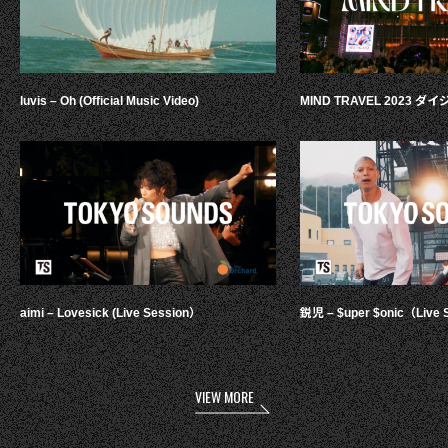
luvis – Oh (Official Music Video)
MIND TRAVEL 2023 
aimi – Lovesick (Live Session）
鋭児 – $uper $onic（Live 
VIEW MORE