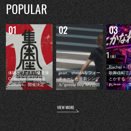
POPULAR
Rachel 
体験型フェス『集楽座
jjean、sheidAをフィー
歌舞伎町で
Collective Sounds &
チャーした最新シング
とかする『
Cultures』開催決定
ル“gossip boy”MV公開
れーーッ』
VIEW MORE