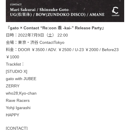
『gato × Contact “Re:con 乖 -kai-” Release Party』
日時：2022年7月9日（土） 22:00
会場：東京・渋谷 ContactTokyo
料金：DOOR ￥3500 / ADV. ￥2500 / U-23 ￥2000 / Before23
￥1000
Tracklist：
[STUDIO X]
gato with JUBEE
ZERRY
who28;Kyo-chan
Rave Racers
Yohji Igarashi
HAPPY
[CONTACT]