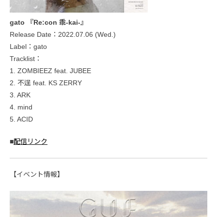
gato 『Re:con 乖-kai-』
Release Date：2022.07.06 (Wed.)
Label：gato
Tracklist：
1. ZOMBIEEZ feat. JUBEE
2. 不逞 feat. KS ZERRY
3. ARK
4. mind
5. ACID
■
配信リンク
【イベント情報】