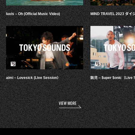
luvis – Oh (Official Music Video)
MIND TRAVEL 2023 
aimi – Lovesick (Live Session）
鋭児 – $uper $onic（Live 
VIEW MORE