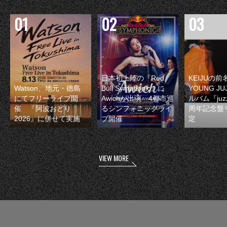
日本初上陸の『Red
KEIJUの
Watson、地元・徳島
Bull Symphonic』に
YOUNG JU
にてフリーライブ開
Awichが出演 4都市巡
ルバム『juzz
催 『阿波おどり
るシンフォニックライ
周年記念盤
2026』に併せて実施
ブ開催
定
VIEW MORE