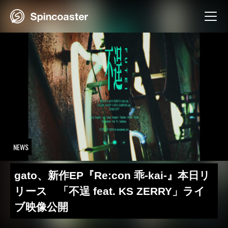
Skip
to
content
NEWS
gato、新作EP『Re:con 乖-kai-』本日リ
リース 「不逞 feat. KS ZERRY」ライ
ブ映像公開