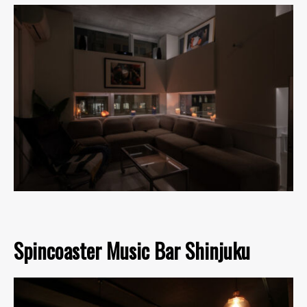
Spincoaster Music Bar Shinjuku