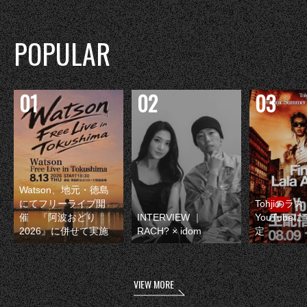
POPULAR
Watson、地元・徳島
にてフリーライブ開
Tohjiのラ
催 『阿波おどり
INTERVIEW ｜
YouTube
2026』に併せて実施
RACH? × idom
定
VIEW MORE