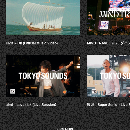
luvis – Oh (Official Music Video)
MIND TRAVEL 2023 
aimi – Lovesick (Live Session）
鋭児 – $uper $onic（Live 
VIEW MORE