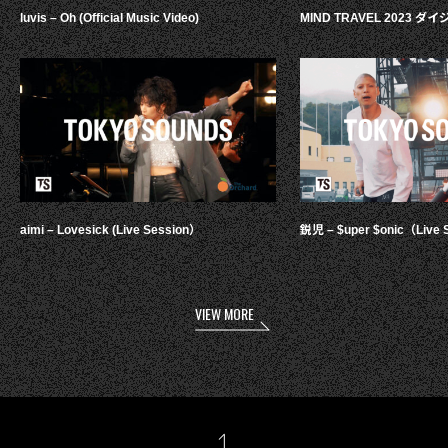
luvis – Oh (Official Music Video)
MIND TRAVEL 2023 
aimi – Lovesick (Live Session）
鋭児 – $uper $onic（Live 
VIEW MORE