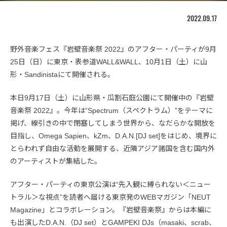
2022.09.17
野外音楽フェス『岩壁音楽祭 2022』のアフター・パーティが9月
25日（日）に東京・表参道WALL&WALL、10月1日（土）に山
形・Sandinistaにて開催される。
本日9月17日（土）に山形県・瓜割石庭公園にて開催中の『岩壁
音楽祭 2022』。今年は“Spectrum（スペクトラム）”をテーマに
掲げ、線引きの中で閉塞してしまう世界から、なだらかな開放を
目指し、Omega Sapien、kZm、D.A.N.[DJ set]をはじめ、境界に
とらわれず自由な活動を展開する、近隣アジア諸国を含む国内外
のアーティストが集結した。
アフター・パーティの東京公演は“先入観に縛られない＜ニュー
トラル＞な視点”を読者へ届ける東京発のWEBマガジン「NEUT
Magazine」とコラボレーション。『岩壁音楽祭』からは本編に
も出演したD.A.N.（DJ set）とGAMPEKI DJs（masaki、scrab、