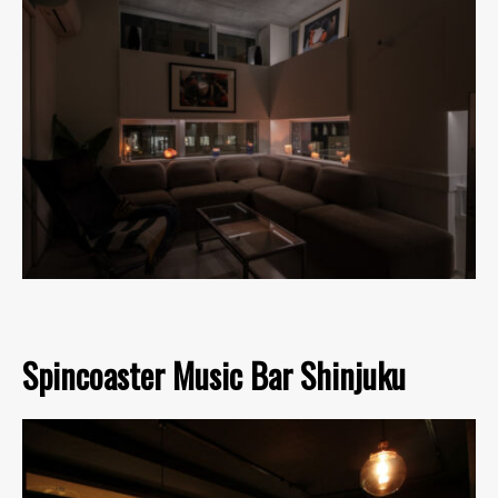
Spincoaster Music Bar Shinjuku