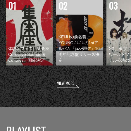
KEIJUの前名義、
YOUNG JUJUの1stア
体験型フェス『集楽座
ルバム『juzzy 92’』10
XG、東京
Collective Sounds &
周年記念盤リリース決
ワールドツ
Cultures』開催決定
定
ナル公演の
VIEW MORE
PLAYLIST