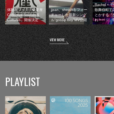
Rachel 
体験型フェス『集楽座
jjean、sheidAをフィー
歌舞伎町で
Collective Sounds &
チャーした最新シング
とかする『
Cultures』開催決定
ル“gossip boy”MV公開
れーーッ』
VIEW MORE
PLAYLIST