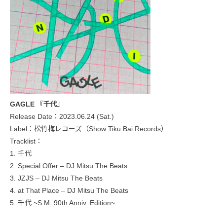
GAGLE 『千代』
Release Date：2023.06.24 (Sat.)
Label：松竹梅レコーズ（Show Tiku Bai Records）
Tracklist：
1. 千代
2. Special Offer – DJ Mitsu The Beats
3. JZJS – DJ Mitsu The Beats
4. at That Place – DJ Mitsu The Beats
5. 千代 ~S.M. 90th Anniv. Edition~