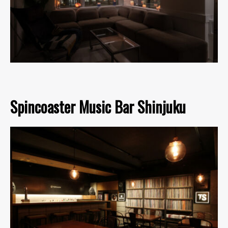
Spincoaster Music Bar Shinjuku