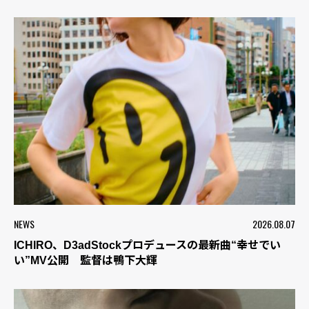
NEWS
2026.08.07
ICHIRO、D3adStockプロデュースの最新曲“幸せでい
い”MV公開 監督は鴨下大輝