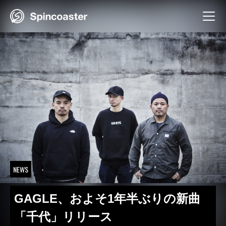
Skip
to
content
NEWS
GAGLE、およそ1年半ぶりの新曲
「千代」リリース