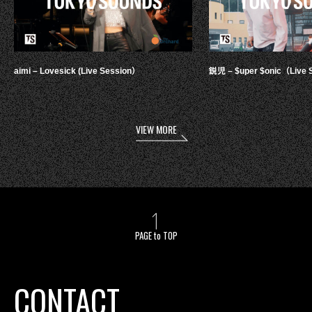
aimi – Lovesick (Live Session）
鋭児 – $uper $onic（Live 
VIEW MORE
PAGE to TOP
CONTACT