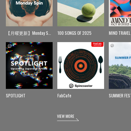
【月曜更新】Monday Spin
100 SONGS OF 2025
MIND TRAVEL
SPOTLIGHT
FabCafe
SUMMER FES
VIEW MORE