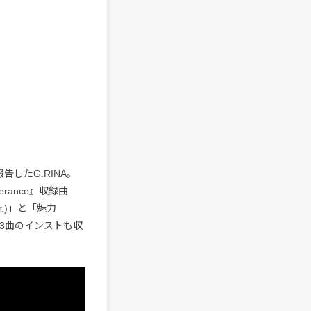
したG.RINA。
rance』収録曲
r.)」と「魅力
含め3曲のインストも収