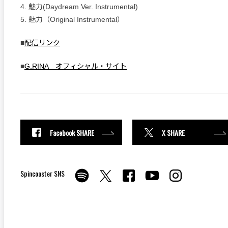
4. 魅力(Daydream Ver. Instrumental)
5. 魅力（Original Instrumental）
■
配信リンク
■
G.RINA オフィシャル・サイト
Facebook SHARE
X SHARE
Spincoaster SNS