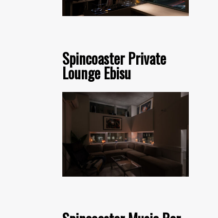
Spincoaster Private
Lounge Ebisu