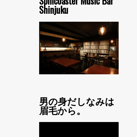
Spincoaster Music Bar
Shinjuku
男の身だしなみは
眉毛から。