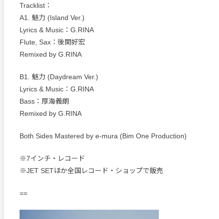
Tracklist：
A1. 魅力 (Island Ver.)
Lyrics & Music：G.RINA
Flute, Sax：後関好宏
Remixed by G.RINA
B1. 魅力 (Daydream Ver.)
Lyrics & Music：G.RINA
Bass：厚海義朗
Remixed by G.RINA
Both Sides Mastered by e-mura (Bim One Production)
※7インチ・レコード
※JET SETほか全国レコード・ショップで販売
==