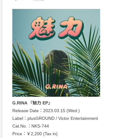
G.RINA 『魅力 EP』
Release Date：2023.03.15 (Wed.)
Label：plusGROUND / Victor Entertainment
Cat.No.：NKS-744
Price：￥2,200 (Tax in)