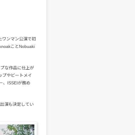
れたワンマン公演で初
kことNobuaki
ポップな作品に仕上が
ップやビートメイ
ISSEIが務め
への初出演も決定してい