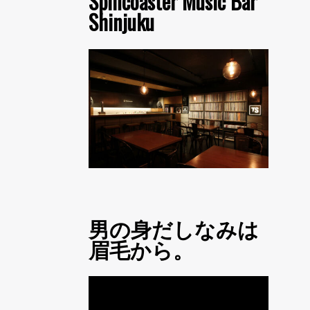
Spincoaster Music Bar
Shinjuku
男の身だしなみは
眉毛から。