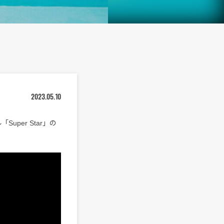
2023.05.10
uper Star」の