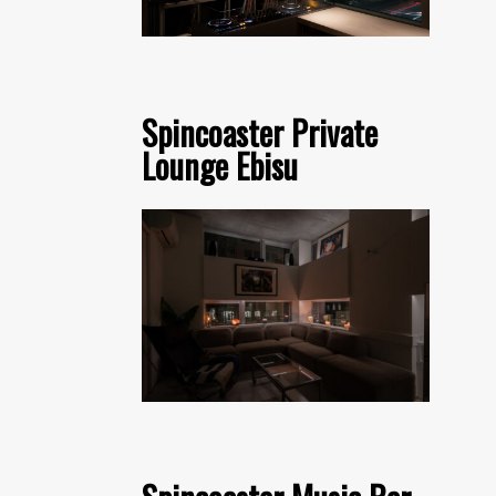
Spincoaster Private
Lounge Ebisu