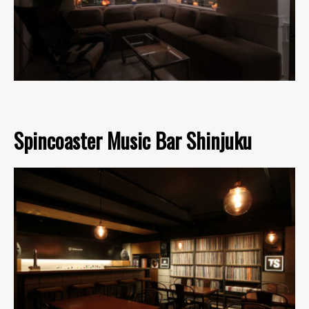
Spincoaster Music Bar Shinjuku