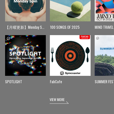
【月曜更新】Monday Spin
100 SONGS OF 2025
MIND TRAVEL
SPOTLIGHT
FabCafe
SUMMER FES
VIEW MORE