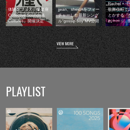
Rachel 
体験型フェス『集楽座
jjean、sheidAをフィー
歌舞伎町で
Collective Sounds &
チャーした最新シング
とかする『
Cultures』開催決定
ル“gossip boy”MV公開
れーーッ』
VIEW MORE
PLAYLIST