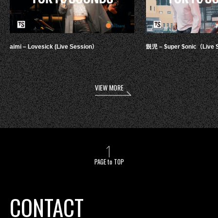
aimi – Lovesick (Live Session）
鋭児 – $uper $onic（Live 
VIEW MORE
PAGE to TOP
CONTACT