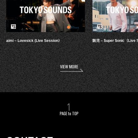
aimi – Lovesick (Live Session）
鋭児 – $uper $onic（Live 
VIEW MORE
PAGE to TOP