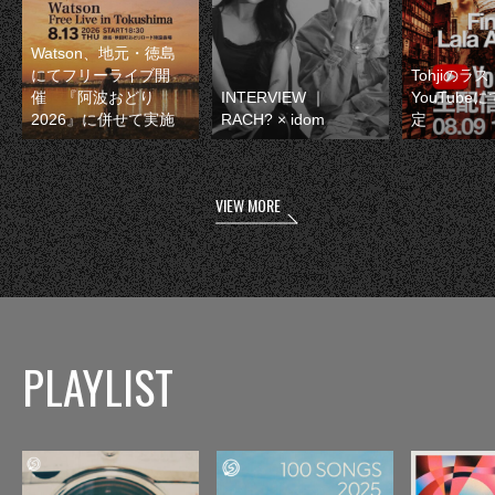
Watson、地元・徳島
にてフリーライブ開
Tohjiのラ
催 『阿波おどり
INTERVIEW ｜
YouTube
2026』に併せて実施
RACH? × idom
定
VIEW MORE
PLAYLIST