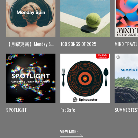
【月曜更新】Monday Spin
100 SONGS OF 2025
MIND TRAVEL
SPOTLIGHT
FabCafe
SUMMER FES
VIEW MORE