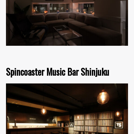
Spincoaster Music Bar Shinjuku