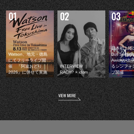
日本初上陸の
Watson、地元・徳島
Bull Symp
にてフリーライブ開
Awichが
催 『阿波おどり
INTERVIEW ｜
るシンフォ
2026』に併せて実施
RACH? × idom
ブ開催
VIEW MORE