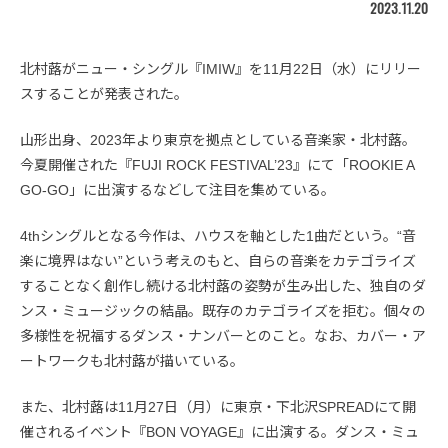
2023.11.20
北村蕗がニュー・シングル『IMIW』を11月22日（水）にリリー
スすることが発表された。
山形出身、2023年より東京を拠点としている音楽家・北村蕗。
今夏開催された『FUJI ROCK FESTIVAL’23』にて「ROOKIE A
GO-GO」に出演するなどして注目を集めている。
4thシングルとなる今作は、ハウスを軸とした1曲だという。“音
楽に境界はない”という考えのもと、自らの音楽をカテゴライズ
することなく創作し続ける北村蕗の姿勢が生み出した、独自のダ
ンス・ミュージックの結晶。既存のカテゴライズを拒む。個々の
多様性を祝福するダンス・ナンバーとのこと。なお、カバー・ア
ートワークも北村蕗が描いている。
また、北村蕗は11月27日（月）に東京・下北沢SPREADにて開
催されるイベント『BON VOYAGE』に出演する。ダンス・ミュ