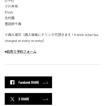
[LIVE]
小川未祐
Eryyy
北村蕗
豊田奈千甫
※再入場可（再入場毎にドリンク代頂きます / A drink ticket fee
charged at every re-entry）
■
前売り予約フォーム
Facebook SHARE
X SHARE