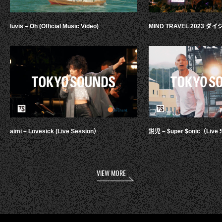
luvis – Oh (Official Music Video)
MIND TRAVEL 2023 
aimi – Lovesick (Live Session）
鋭児 – $uper $onic（Live 
VIEW MORE