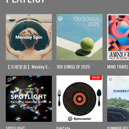
【月曜更新】Monday Spin
100 SONGS OF 2025
MIND TRAVEL
SPOTLIGHT
FabCafe
SUMMER FES