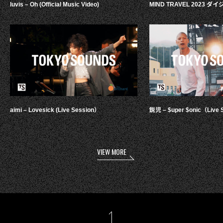
luvis – Oh (Official Music Video)
MIND TRAVEL 2023 
aimi – Lovesick (Live Session）
鋭児 – $uper $onic（Live 
VIEW MORE