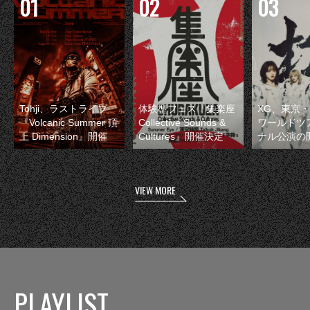
Tohji、ラストライブ
体験型フェス『集楽座
XG、東京
『Volcanic Summer 頂
Collective Sounds &
ワールドツ
上 Dimension』開催
Cultures』開催決定
ナル公演の
VIEW MORE
PLAYLIST