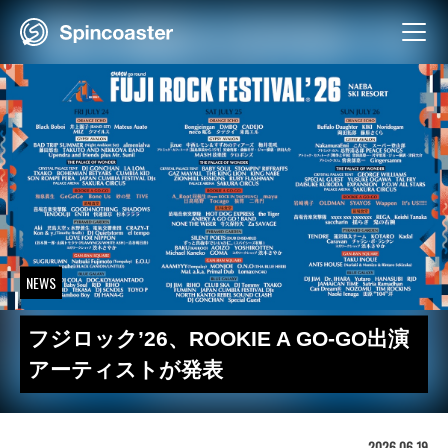
Skip
to
content
NEWS
フジロック’26、ROOKIE A GO-GO出演
アーティストが発表
2026.06.19