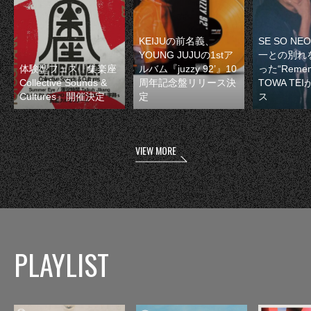
KEIJUの前名義、
SE SO N
YOUNG JUJUの1stア
一との別れ
体験型フェス『集楽座
ルバム『juzzy 92’』10
った“Remem
Collective Sounds &
周年記念盤リリース決
TOWA TE
Cultures』開催決定
定
ス
VIEW MORE
PLAYLIST