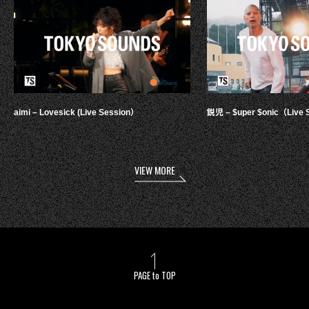
aimi – Lovesick (Live Session）
鋭児 – $uper $onic（Live 
VIEW MORE
PAGE to TOP