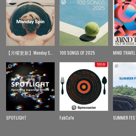
【月曜更新】Monday Spin
100 SONGS OF 2025
MIND TRAVEL
SPOTLIGHT
FabCafe
SUMMER FES