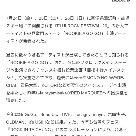
7月24日（金）、25日（土）、26日（日）に新潟県湯沢町・苗場
スキー場にて開催される『FUJI ROCK FESTIVAL ’26』の新人ア
ーティストの登竜門ステージ「ROOKIE A GO-GO」出演アーテ
ィストが発表された。
過去に数々の著名アーティストが出演してきたことでも知られる
「ROOKIE A GO-GO」。また、翌年のフジロックメインステー
ジへ出演できるチャンスを掴む投票企画「目指すはメインステー
ジ！」も実施されており、過去にはceroやMONO NO AWARE、
CHAI、君島大空、KOTORIなどが翌年のメインステージへ出演
を果たし、昨年はkurayamisakaがRED MARQUEEへの出演権を
獲得した。
今年はGeGeGe、Bone Us、TIVE、Tocago、mayu、岩崎桃子、
OLDMAN、It’s US!!!!など16組。また、今年も台湾のフェス
『ROCK IN TAICHUNG』とのコラボレーションにより、台湾・