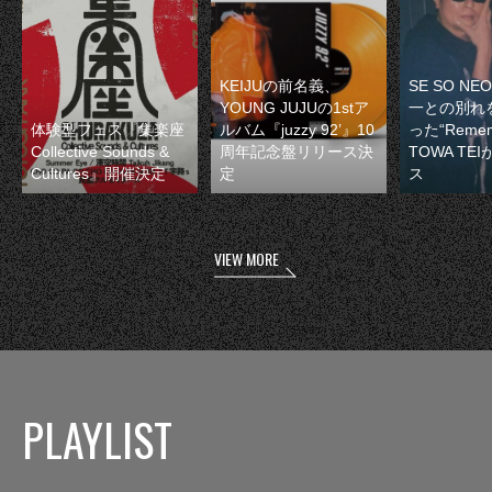
KEIJUの前名義、
SE SO N
YOUNG JUJUの1stア
一との別れ
体験型フェス『集楽座
ルバム『juzzy 92’』10
った“Remem
Collective Sounds &
周年記念盤リリース決
TOWA TE
Cultures』開催決定
定
ス
VIEW MORE
PLAYLIST