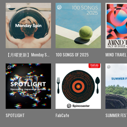
【月曜更新】Monday Spin
100 SONGS OF 2025
MIND TRAVEL
SPOTLIGHT
FabCafe
SUMMER FES