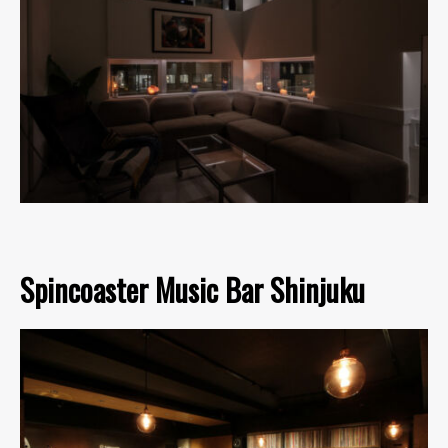
Spincoaster Music Bar Shinjuku