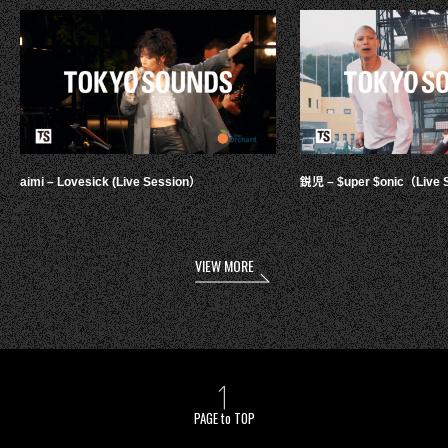
aimi – Lovesick (Live Session）
鋭児 – $uper $onic（Live 
VIEW MORE
PAGE to TOP