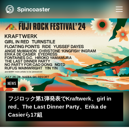
Skip
to
content
NEWS
フジロック第1弾発表でKraftwerk、girl in
red、The Last Dinner Party、Erika de
Casierら17組