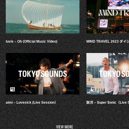
luvis – Oh (Official Music Video)
MIND TRAVEL 2023 
aimi – Lovesick (Live Session）
鋭児 – $uper $onic（Live 
VIEW MORE