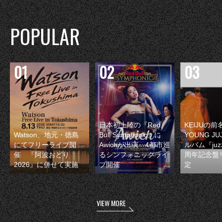
POPULAR
日本初上陸の『Red
KEIJUの
Watson、地元・徳島
Bull Symphonic』に
YOUNG JU
にてフリーライブ開
Awichが出演 4都市巡
ルバム『juzz
催 『阿波おどり
るシンフォニックライ
周年記念盤
2026』に併せて実施
ブ開催
定
VIEW MORE