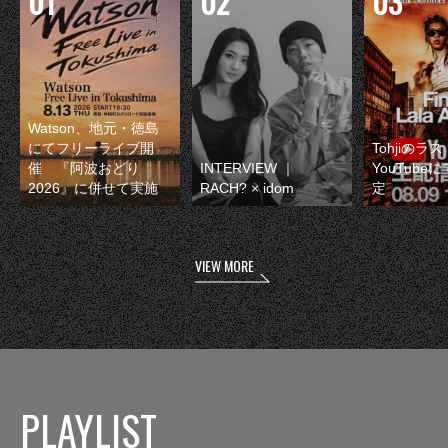
Watson、地元・徳島
にてフリーライブ開
Tohjiのラ
催 『阿波おどり
INTERVIEW ｜
YouTube
2026』に併せて実施
RACH? × idom
定
VIEW MORE
PLAYLIST