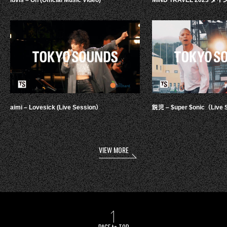
luvis – Oh (Official Music Video)
MIND TRAVEL 2023 
aimi – Lovesick (Live Session）
鋭児 – $uper $onic（Live 
VIEW MORE