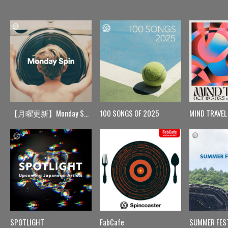
【月曜更新】Monday Spin
100 SONGS OF 2025
MIND TRAVEL
SPOTLIGHT
FabCafe
SUMMER FES