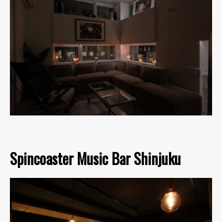
Spincoaster Music Bar Shinjuku