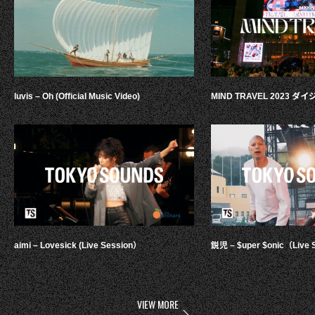
luvis – Oh (Official Music Video)
MIND TRAVEL 2023 
aimi – Lovesick (Live Session）
鋭児 – $uper $onic（Live 
VIEW MORE