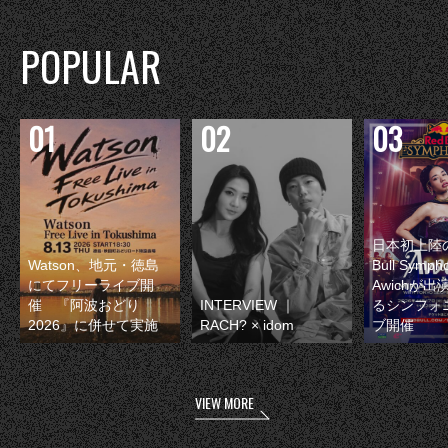
POPULAR
日本初上陸の
Watson、地元・徳島
Bull Symp
にてフリーライブ開
Awichが
催 『阿波おどり
INTERVIEW ｜
るシンフォ
2026』に併せて実施
RACH? × idom
ブ開催
VIEW MORE