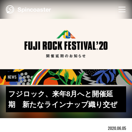
Skip
to
content
NEWS
フジロック、来年8月へと開催延
期 新たなラインナップ織り交ぜ
2020.06.05