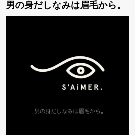
男の身だしなみは眉毛から。