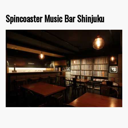
Spincoaster Music Bar Shinjuku