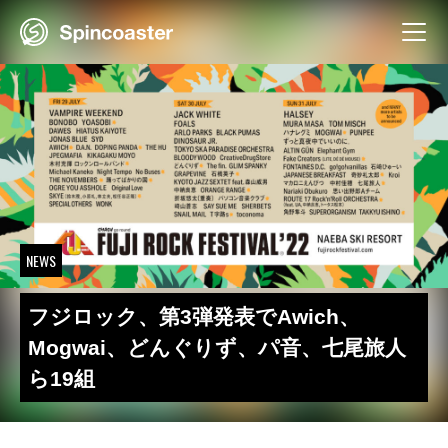
Skip
to
content
NEWS
フジロック、第3弾発表でAwich、
Mogwai、どんぐりず、パ音、七尾旅人
ら19組