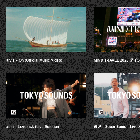
luvis – Oh (Official Music Video)
MIND TRAVEL 2023 
aimi – Lovesick (Live Session）
鋭児 – $uper $onic（Live 