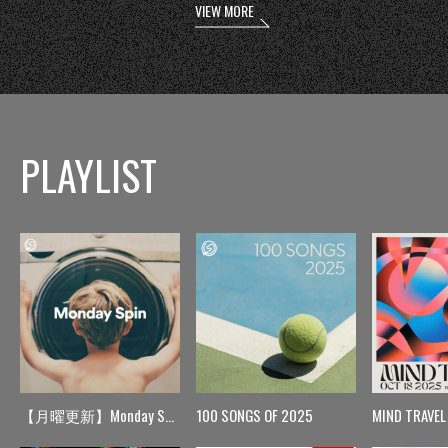
VIEW MORE
PLAYLIST
【月曜更新】Monday Spin
100 SONGS OF 2025
MIND TRAVEL