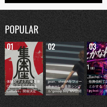
POPULAR
Rachel 
体験型フェス『集楽座
jjean、sheidAをフィー
歌舞伎町で
Collective Sounds &
チャーした最新シング
とかする『
Cultures』開催決定
ル“gossip boy”MV公開
れーーッ』