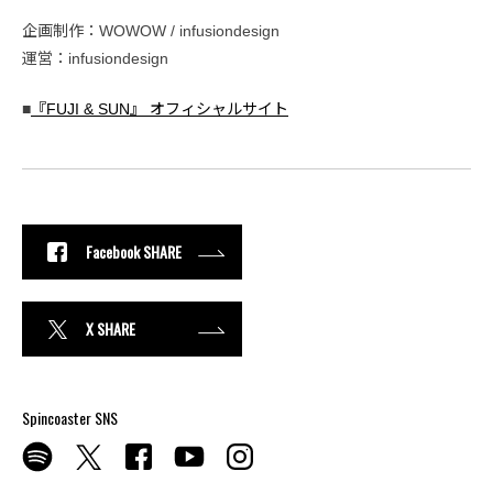
企画制作：WOWOW / infusiondesign
運営：infusiondesign
■
『FUJI & SUN』 オフィシャルサイト
Facebook SHARE
X SHARE
Spincoaster SNS