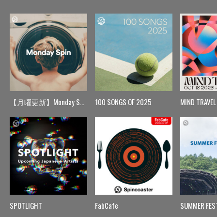
【月曜更新】Monday Spin
100 SONGS OF 2025
MIND TRAVEL
SPOTLIGHT
FabCafe
SUMMER FES