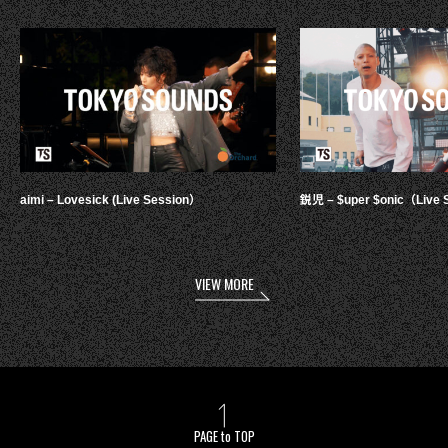
aimi – Lovesick (Live Session）
鋭児 – $uper $onic（Live 
VIEW MORE
PAGE to TOP