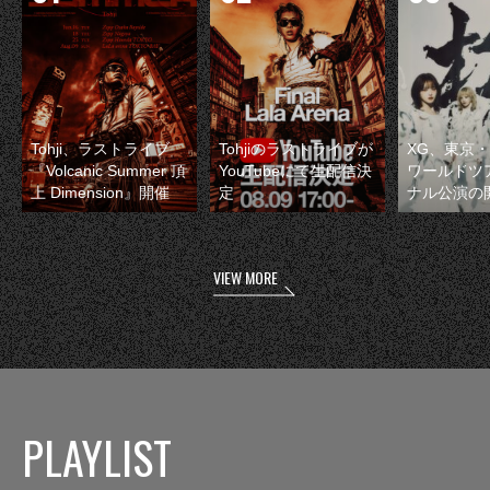
Tohji、ラストライブ
Tohjiのラストライブが
XG、東京
『Volcanic Summer 頂
YouTubeにて生配信決
ワールドツ
上 Dimension』開催
定
ナル公演の
VIEW MORE
PLAYLIST