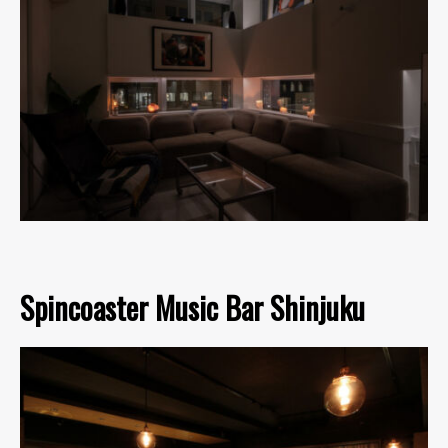
Spincoaster Music Bar Shinjuku