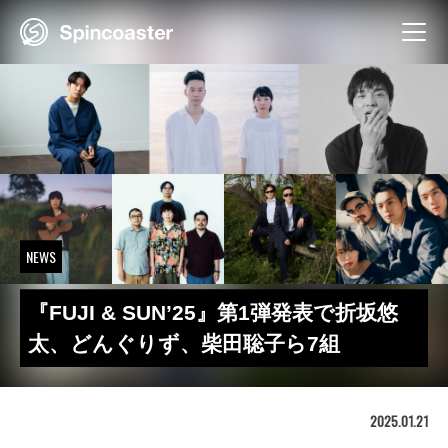
Skip
to
content
NEWS
『FUJI & SUN’25』第1弾発表で折坂悠
太、どんぐりず、柴田聡子ら7組
2025.01.21