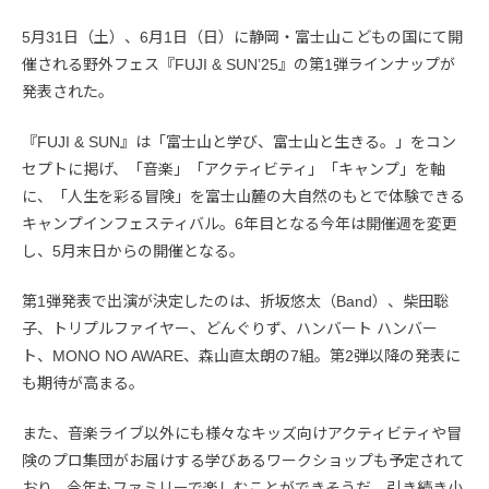
5月31日（土）、6月1日（日）に静岡・富士山こどもの国にて開
催される野外フェス『FUJI & SUN’25』の第1弾ラインナップが
発表された。
『FUJI & SUN』は「富士山と学び、富士山と生きる。」をコン
セプトに掲げ、「音楽」「アクティビティ」「キャンプ」を軸
に、「人生を彩る冒険」を富士山麓の大自然のもとで体験できる
キャンプインフェスティバル。6年目となる今年は開催週を変更
し、5月末日からの開催となる。
第1弾発表で出演が決定したのは、折坂悠太（Band）、柴田聡
子、トリプルファイヤー、どんぐりず、ハンバート ハンバー
ト、MONO NO AWARE、森山直太朗の7組。第2弾以降の発表に
も期待が高まる。
また、音楽ライブ以外にも様々なキッズ向けアクティビティや冒
険のプロ集団がお届けする学びあるワークショップも予定されて
おり、今年もファミリーで楽しむことができそうだ。引き続き小