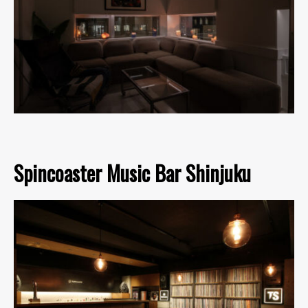
Spincoaster Music Bar Shinjuku