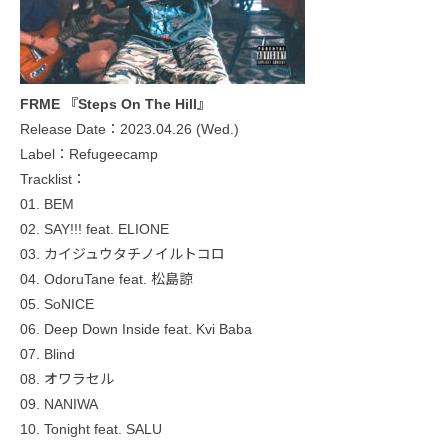
FRME 『Steps On The Hill』
Release Date：2023.04.26 (Wed.)
Label：Refugeecamp
Tracklist：
01. BEM
02. SAY!!! feat. ELIONE
03. カイジュウタチノイルトコロ
04. OdoruTane feat. 松島諒
05. SoNICE
06. Deep Down Inside feat. Kvi Baba
07. Blind
08. オワラセル
09. NANIWA
10. Tonight feat. SALU