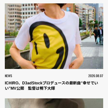
NEWS
2026.08.07
ICHIRO、D3adStockプロデュースの最新曲“幸せでい
い”MV公開 監督は鴨下大輝