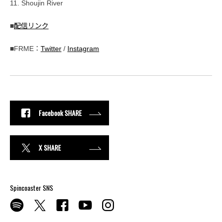
11. Shoujin River
■
配信リンク
■FRME：
Twitter
/
Instagram
Facebook SHARE
X SHARE
Spincoaster SNS