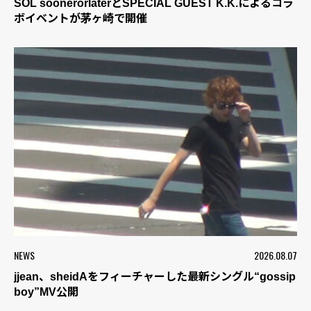
SOL soonerorlaterとSPECIAL GUEST K.K.によるコラ
ボイベントが茅ヶ崎で開催
NEWS
2026.08.07
jjean、sheidAをフィーチャーした最新シングル“gossip
boy”MV公開