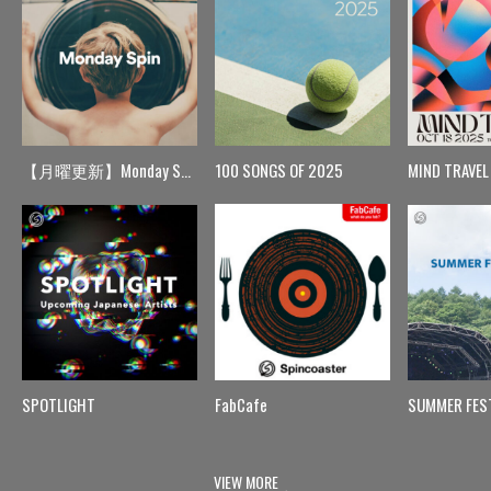
【月曜更新】Monday Spin
100 SONGS OF 2025
MIND TRAVEL
SPOTLIGHT
FabCafe
SUMMER FES
VIEW MORE