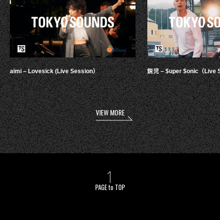
aimi – Lovesick (Live Session）
鋭児 – $uper $onic（Live 
VIEW MORE
PAGE to TOP