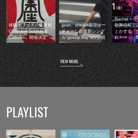
Rachel 
体験型フェス『集楽座
jjean、sheidAをフィー
歌舞伎町で
Collective Sounds &
チャーした最新シング
とかする『
Cultures』開催決定
ル“gossip boy”MV公開
れーーッ』
VIEW MORE
PLAYLIST