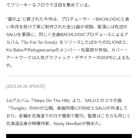
でフリーキーなフロウで注目を集めている。
“崖の上”と題された今作は、プロデューサー・BACHLOGICと長
い年月を掛け丁寧に制作された全11曲が収録。客演には先述の
SALUを筆頭に、同じく全曲BACHLOGICプロデュースによるア
ルバム『So Far So Good』をリリースしたばかりのELIONEと、
Kvi BabaやRefugeecampのメンバー・松島諒が参加。カバー・
アートワークは人気グラフィック・デザイナーのDOPEによるも
の。
[2023.04.28 UPDATE]
1stアルバム『Steps On The Hill』より、SALUとのコラボ曲
「Tonight」のMVが公開。楽曲同様にFRMEとSALUが共演して
おり、全編を北海道でのロケ撮影で敢行。監督はこちらも同じく
北海道出身の映像作家、Nasty Men$ahが務めた。