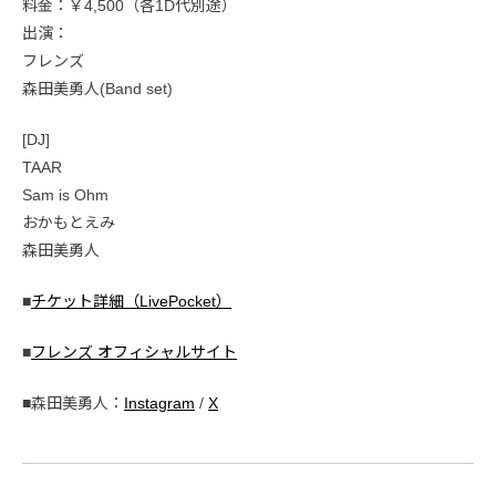
料金：￥4,500（各1D代別途）
出演：
フレンズ
森田美勇人(Band set)
[DJ]
TAAR
Sam is Ohm
おかもとえみ
森田美勇人
■
チケット詳細（LivePocket）
■
フレンズ オフィシャルサイト
■森田美勇人：
Instagram
/
X