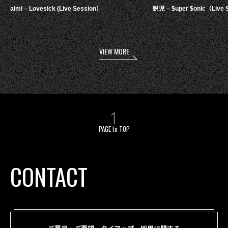
aimi – Lovesick (Live Session）
鋭児 – $uper $onic（Live 
VIEW MORE
PAGE to TOP
CONTACT