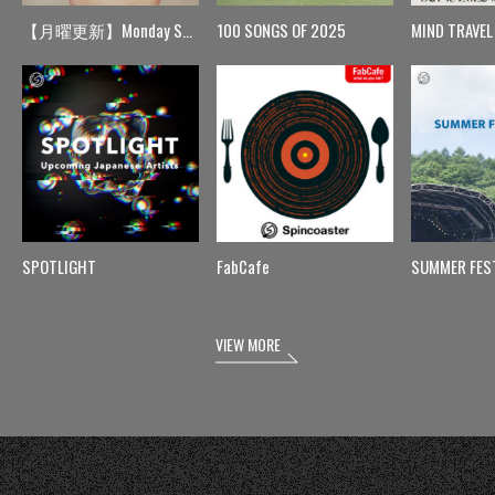
【月曜更新】Monday Spin
100 SONGS OF 2025
MIND TRAVEL
SPOTLIGHT
FabCafe
SUMMER FES
VIEW MORE