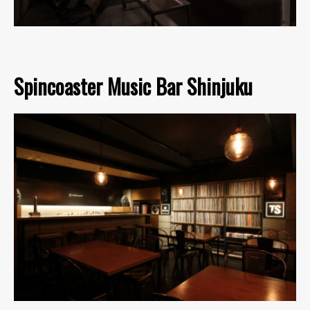
Spincoaster Music Bar Shinjuku