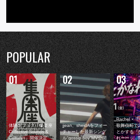
POPULAR
Rachel 
体験型フェス『集楽座
jjean、sheidAをフィー
歌舞伎町で
Collective Sounds &
チャーした最新シング
とかする『
Cultures』開催決定
ル“gossip boy”MV公開
れーーッ』