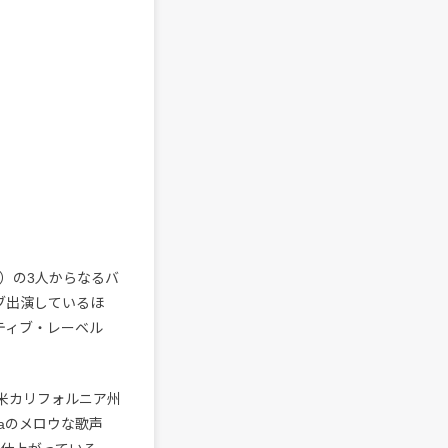
u（Dr.）の3人からなるバ
ブ出演しているほ
ティブ・レーベル
米カリフォルニア州
naのメロウな歌声