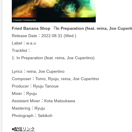
Fried Banana Shop 『In Preparation (feat. reina, Joe Cuper
Release Date：2022.08.31 (Wed.)
Label：w.a.u
Tracklist：
1. In Preparation (feat. reina, Joe Cupertino)
Lyrics：reina, Joe Cupertino
Composer：Tomo, Ryuju, reina, Joe Cupertino
Producer：Ryuju Tanoue
Mixer：Ryuju
Assistant Mixer：Kota Matsukawa
Mastering：Ryuju
Photograph：Sekikoh
■
配信リンク