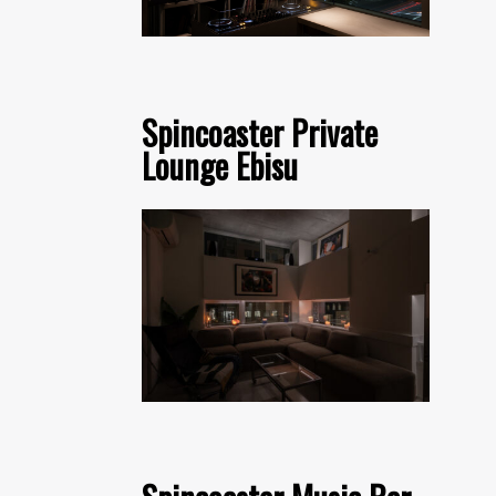
Spincoaster Private
Lounge Ebisu