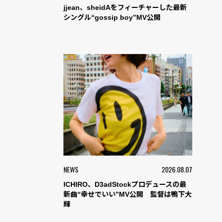
jjean、sheidAをフィーチャーした最新
シングル“gossip boy”MV公開
NEWS
2026.08.07
ICHIRO、D3adStockプロデュースの最
新曲“幸せでいい”MV公開 監督は鴨下大
輝