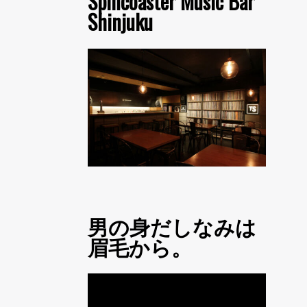
Spincoaster Music Bar
Shinjuku
男の身だしなみは
眉毛から。