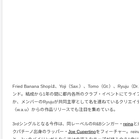
Fried Banana Shopは、Yoji（Sax.）、Tomo（Gt.）、Ryuj
ンド。結成から1年の間に都内各所のクラブ・イベントにてライ
か、メンバーのRyujuが共同主宰として名を連ねているクリエイ
〈w.a.u〉からの作品リリースでも注目を集めている。
3rdシングルとなる今作は、同レーベルのR&Bシンガー・
reina
と
クパチーノ出身のラッパー・
Joe Cupertino
をフィーチャー。rei