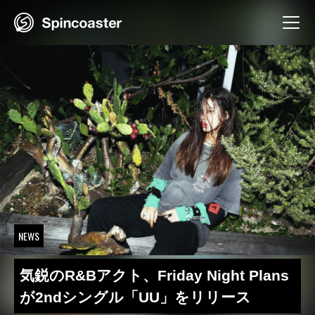
Skip
to
content
NEWS
気鋭のR&Bアクト、Friday Night Plans
が2ndシングル「UU」をリリース