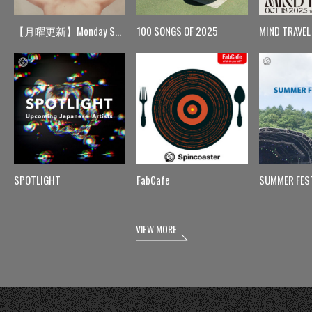
【月曜更新】Monday Spin
100 SONGS OF 2025
MIND TRAVEL
SPOTLIGHT
FabCafe
SUMMER FES
VIEW MORE