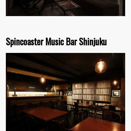
Spincoaster Music Bar Shinjuku