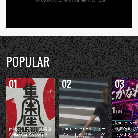
POPULAR
Rachel 
体験型フェス『集楽座
jjean、sheidAをフィー
歌舞伎町で
Collective Sounds &
チャーした最新シング
とかする『