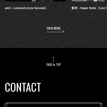
aimi – Lovesick (Live Session）
鋭児 – $uper $onic（Live 
VIEW MORE
PAGE to TOP
CONTACT