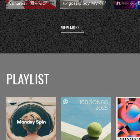
Cultures』開催決定
ル“gossip boy”MV公開
れーーッ』
VIEW MORE
PLAYLIST