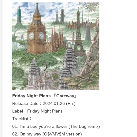
Friday Night Plans 『Gateway』
Release Date：2024.01.26 (Fri.)
Label：Friday Night Plans
Tracklist：
01. I’m a bee you’re a flower (The Bug remix)
02. On my way (O$VMV$M version)