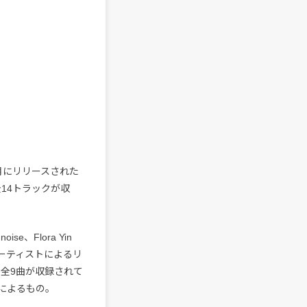
6月にリリースされた
全14トラックが収
e、Flora Yin
7組のアーティストによるリ
を含む全9曲が収録されて
によるもの。