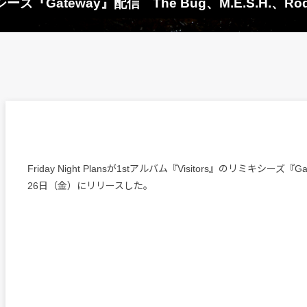
リミキシーズ『Gateway』配信 The Bug、M.E.S.H.、Ro
Friday Night Plansが1stアルバム『Visitors』のリミキシーズ『
26日（金）にリリースした。