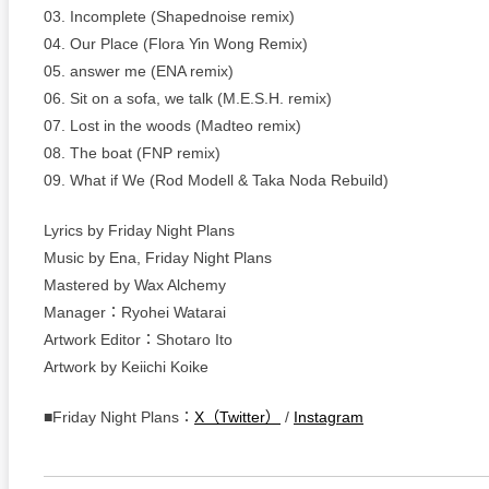
03. Incomplete (Shapednoise remix)
04. Our Place (Flora Yin Wong Remix)
05. answer me (ENA remix)
06. Sit on a sofa, we talk (M.E.S.H. remix)
07. Lost in the woods (Madteo remix)
08. The boat (FNP remix)
09. What if We (Rod Modell & Taka Noda Rebuild)
Lyrics by Friday Night Plans
Music by Ena, Friday Night Plans
Mastered by Wax Alchemy
Manager：Ryohei Watarai
Artwork Editor：Shotaro Ito
Artwork by Keiichi Koike
■Friday Night Plans：
X（Twitter）
/
Instagram