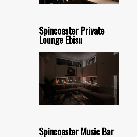
Spincoaster Private
Lounge Ebisu
Spincoaster Music Bar