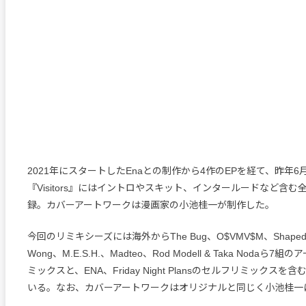
2021年にスタートしたEnaとの制作から4作のEPを経て、昨年
『Visitors』にはイントロやスキット、インタールードなど含む
録。カバーアートワークは漫画家の小池桂一が制作した。
今回のリミキシーズには海外からThe Bug、O$VMV$M、Shapednois
Wong、M.E.S.H.、Madteo、Rod Modell & Taka Nodaら
ミックスと、ENA、Friday Night Plansのセルフリミックス
いる。なお、カバーアートワークはオリジナルと同じく小池桂一