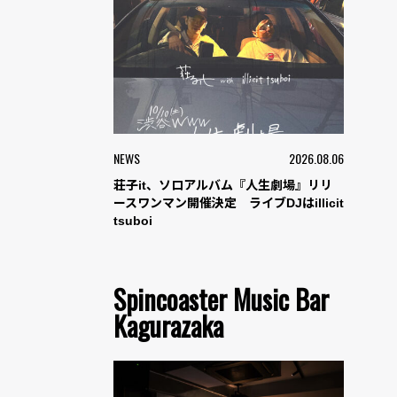
NEWS
2026.08.06
荘子it、ソロアルバム『人生劇場』リリ
ースワンマン開催決定 ライブDJはillicit
tsuboi
Spincoaster Music Bar
Kagurazaka