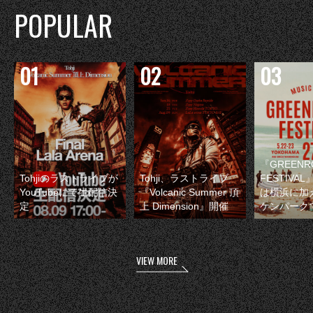
POPULAR
『GREENR
Tohjiのラストライブが
Tohji、ラストライブ
FESTIVAL
YouTubeにて生配信決
『Volcanic Summer 頂
は横浜に加
定
上 Dimension』開催
ケンパーク
VIEW MORE