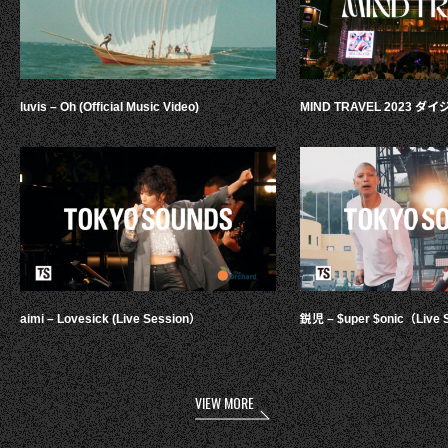
luvis – Oh (Official Music Video)
MIND TRAVEL 2023 
aimi – Lovesick (Live Session）
鋭児 – $uper $onic（Live 
VIEW MORE