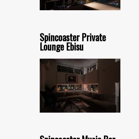
Spincoaster Private
Lounge Ebisu