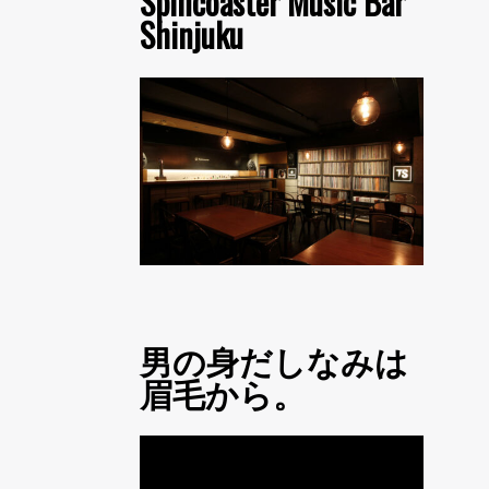
Spincoaster Music Bar
Shinjuku
男の身だしなみは
眉毛から。