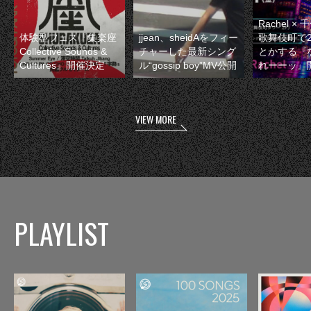
Rachel 
体験型フェス『集楽座
jjean、sheidAをフィー
歌舞伎町で
Collective Sounds &
チャーした最新シング
とかする『
Cultures』開催決定
ル“gossip boy”MV公開
れーーッ』
VIEW MORE
PLAYLIST