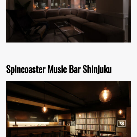
Spincoaster Music Bar Shinjuku