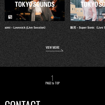
aimi – Lovesick (Live Session）
鋭児 – $uper $onic（Live 
VIEW MORE
PAGE to TOP
CONTACT