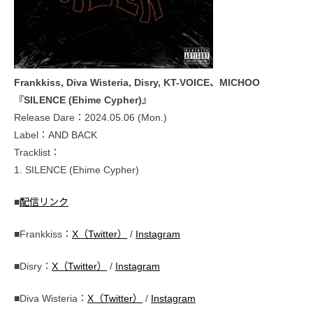
Frankkiss, Diva Wisteria, Disry, KT-VOICE、MICHOO
『SILENCE (Ehime Cypher)』
Release Dare：2024.05.06 (Mon.)
Label：AND BACK
Tracklist：
1. SILENCE (Ehime Cypher)
■
配信リンク
■Frankkiss：
X（Twitter）
/
Instagram
■Disry：
X（Twitter）
/
Instagram
■Diva Wisteria：
X（Twitter）
/
Instagram