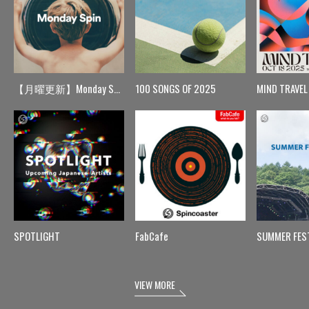
【月曜更新】Monday Spin
100 SONGS OF 2025
MIND TRAVEL
SPOTLIGHT
FabCafe
SUMMER FES
VIEW MORE