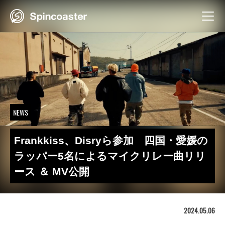
Skip
to
content
NEWS
Frankkiss、Disryら参加 四国・愛媛の
ラッパー5名によるマイクリレー曲リリ
ース ＆ MV公開
2024.05.06