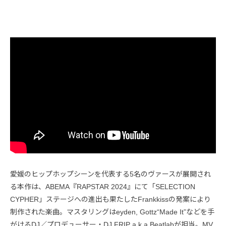
愛媛のヒップホップシーンを代表する5名のヴァースが展開され
る本作は、ABEMA『RAPSTAR 2024』にて「SELECTION
CYPHER」ステージへの進出も果たしたFrankkissの発案により
制作された楽曲。マスタリングはeyden, Gottz“Made It”などを手
がけるDJ／プロデューサー・DJ FRIP a.k.a Beatlabが担当。MV