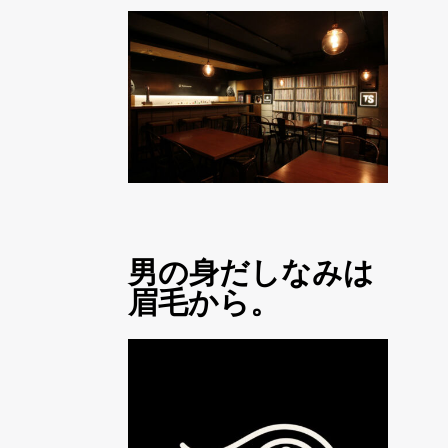
男の身だしなみは
眉毛から。