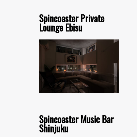
Spincoaster Private
Lounge Ebisu
Spincoaster Music Bar
Shinjuku