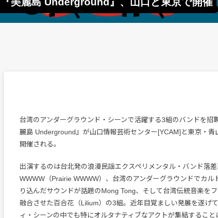
麗島 Underground』、山口と東京で開催
台湾のアンダーグラウンド・シーンで活躍する3組のバンドを招
麗島 Underground』が山口情報芸術センター[YCAM]と東京
開催される。
出演するのは台北発の浪漫民謡エクスペリメンタル・バンド落差
WWWW（Prairie WWWW）、台湾のアンダーグラウンドでカ
り込んだサウンドが話題のMong Tong、そして台湾伝統音楽を
融合させた百合花（Lilium）の3組。近年目覚ましい発展を遂げ
ィ・シーンの中でも特にオルタナティブなアクトが集結すること