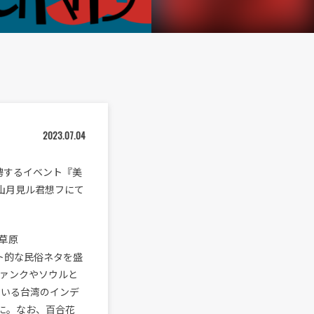
2023.07.04
聘するイベント『美
・青山月見ル君想フにて
草原
ルト的な民俗ネタを盛
ファンクやソウルと
ている台湾のインデ
に。なお、百合花