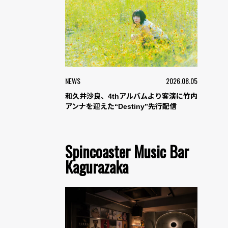
NEWS
2026.08.05
和久井沙良、4thアルバムより客演に竹内
アンナを迎えた“Destiny”先行配信
Spincoaster Music Bar
Kagurazaka