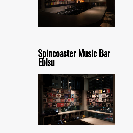
Spincoaster Music Bar
Ebisu