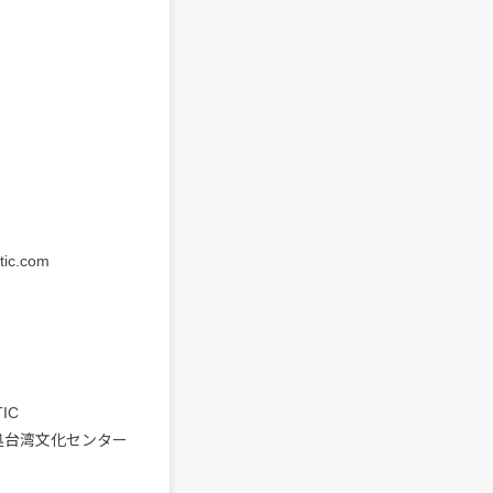
ic.com
IC
表処台湾文化センター