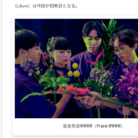
（Lilium）は今回が初来日となる。
落差草原WWWW（Prairie WWWW）