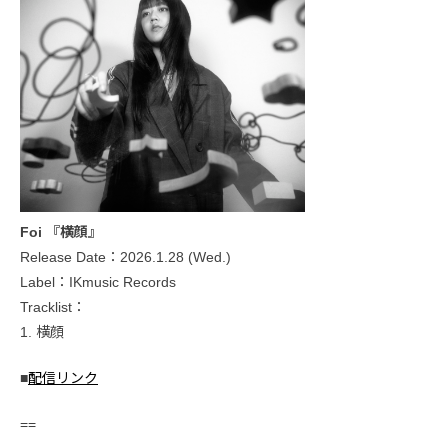
Foi 『横顔』
Release Date：2026.1.28 (Wed.)
Label：IKmusic Records
Tracklist：
1. 横顔
■
配信リンク
==