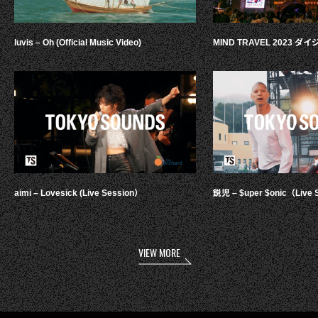
luvis – Oh (Official Music Video)
MIND TRAVEL 2023 
aimi – Lovesick (Live Session）
鋭児 – $uper $onic（Live 
VIEW MORE