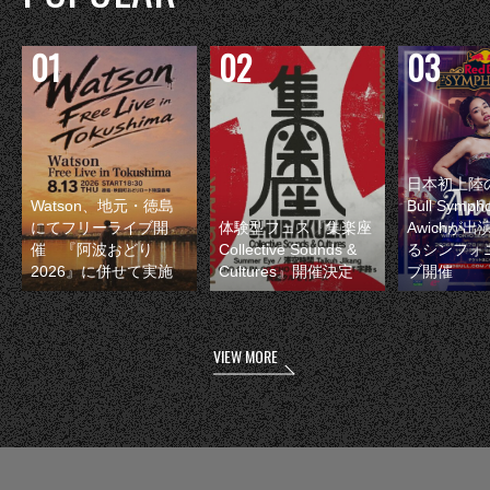
日本初上陸の
Watson、地元・徳島
Bull Symp
にてフリーライブ開
体験型フェス『集楽座
Awichが
催 『阿波おどり
Collective Sounds &
るシンフォ
2026』に併せて実施
Cultures』開催決定
ブ開催
VIEW MORE