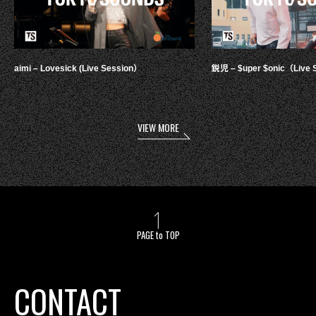
aimi – Lovesick (Live Session）
鋭児 – $uper $onic（Live 
VIEW MORE
PAGE to TOP
CONTACT