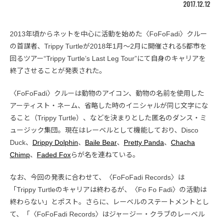
2017.12.12
2013年頃からネットを中心に活動を始めた〈FoFoFadi〉クルー
の首謀者、Trippy Turtleが2018年1月〜2月に開催される5都市を
回るツアー“Trippy Turtle’s Last Leg Tour”にて自身のキャリアを
終了させることが発表された。
〈FoFoFadi〉クルーは動物のアイコン、動物の名前を使用した
アーティスト・ネーム、省略した時のイニシャルが同じ文字にな
ること（Trippy Turtle）、などを決まりとした匿名のダンス・ミ
ュージック集団。現在はレーベルとして機能しており、Disco
Duck、
Drippy Dolphin
、
Baile Bear
、
Pretty Panda
、
Chacha
Chimp
、
Faded Fox
らが名を連ねている。
なお、今回の発表に合わせて、〈FoFoFadi Records〉は
「Trippy Turtleのキャリアは終わるが、〈Fo Fo Fadi〉の活動は
終わらない」とポスト。さらに、レーベルのステートメントとし
て、「〈FoFoFadi Records〉はジャージー・クラブのレーベル