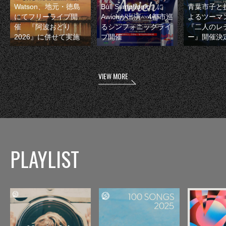
Watson、地元・徳島
Bull Symphonic』に
青葉市子と
にてフリーライブ開
Awichが出演 4都市巡
よるツーマ
催 『阿波おどり
るシンフォニックライ
『二人のレ
2026』に併せて実施
ブ開催
ー』開催決
VIEW MORE
PLAYLIST