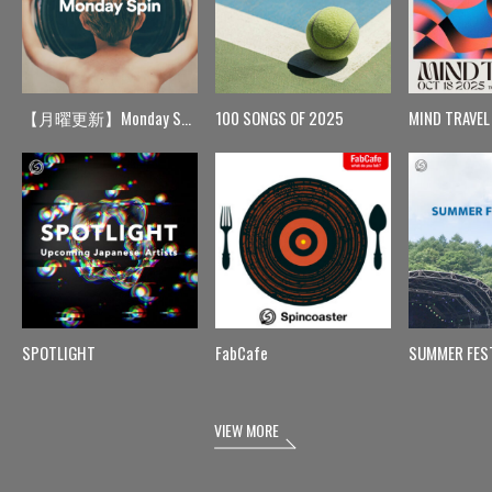
【月曜更新】Monday Spin
100 SONGS OF 2025
MIND TRAVEL
SPOTLIGHT
FabCafe
SUMMER FES
VIEW MORE