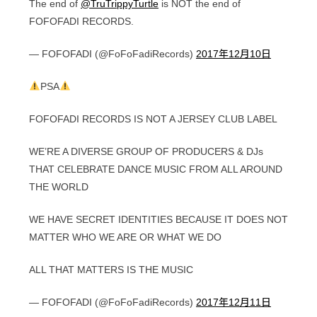
The end of
@TruTrippyTurtle
is NOT the end of
FOFOFADI RECORDS.
— FOFOFADI (@FoFoFadiRecords)
2017年12月10日
PSA
FOFOFADI RECORDS IS NOT A JERSEY CLUB LABEL
WE’RE A DIVERSE GROUP OF PRODUCERS & DJs
THAT CELEBRATE DANCE MUSIC FROM ALL AROUND
THE WORLD
WE HAVE SECRET IDENTITIES BECAUSE IT DOES NOT
MATTER WHO WE ARE OR WHAT WE DO
ALL THAT MATTERS IS THE MUSIC
— FOFOFADI (@FoFoFadiRecords)
2017年12月11日