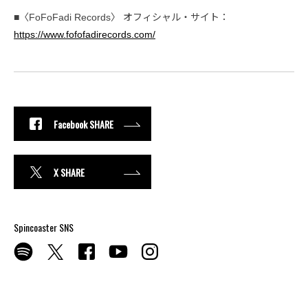
■〈FoFoFadi Records〉 オフィシャル・サイト：
https://www.fofofadirecords.com/
Facebook SHARE
X SHARE
Spincoaster SNS