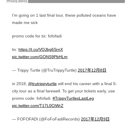
I’m going on 1 last final tour, these polluted oceans have
made me sick
promo code for tix: fofofadi
tix:
https://t.co/VQJbg6SrnX
pic.twitter.com/GONS9PbHLm
— Trippy Turtle (@TruTrippyTurtle)
2017年12月8日
in 2018,
@trutrippyturtle
will end his career with a final 5-
city tour as a final farewell. To get your tickets early, use
promo code: fofofadi.
#TrippyTurtlesLastLeg
pic.twitter.com/T17L0CtWrZ
— FOFOFADI (@FoFoFadiRecords)
2017年12月9日