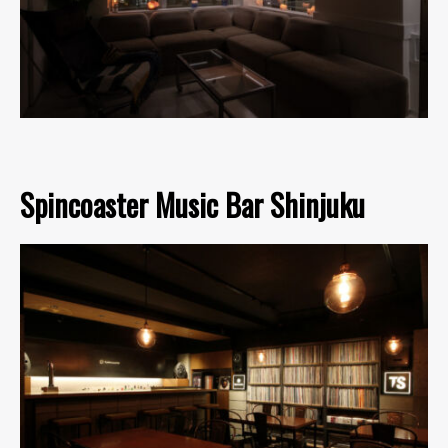
Spincoaster Music Bar Shinjuku