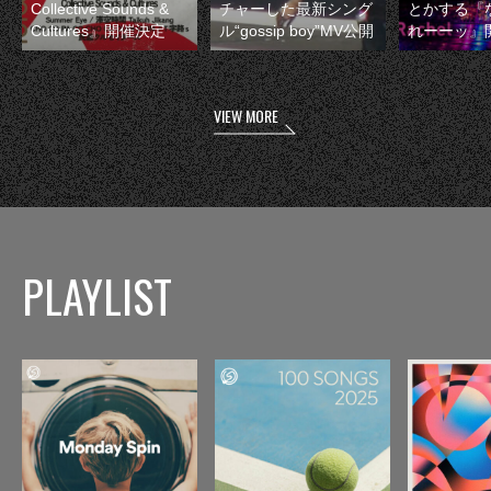
Collective Sounds &
チャーした最新シング
とかする『
Cultures』開催決定
ル“gossip boy”MV公開
れーーッ』
VIEW MORE
PLAYLIST