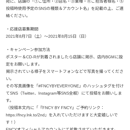
宛に、店舗の「①ご住所・②店名・③業種・④ご担当者様名・⑤
投稿時使用予定のSNSの種類＆アカウント名」を記載の上、ご連
絡ください。
・応援店募集期間
2021年8月7日（土）〜2021年8月15日（日）
・キャンペーン参加方法
ポスター＆CD-Rが到着されましたら店舗に掲示、店内BGMに設
定をお願いします。
掲示されている様子をスマートフォンなどで写真を撮ってくださ
い。
その写真画像を「#FNCYBYEVERYONE」のハッシュタグを付け
てSNS（Twitter、Instagram等SNS全般）にて投稿をお願いしま
す。
（投稿本文内に「『FNCY BY FNCY』ご予約リンク：
https://fncy.lnk.to/2nd」を入れていただけますと大変嬉しいで
す！）
FNCYオフィシャルアカウントにて拡散させていただきます。