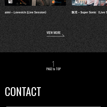
aimi – Lovesick (Live Session）
鋭児 – $uper $onic（Live 
VIEW MORE
PAGE to TOP
CONTACT