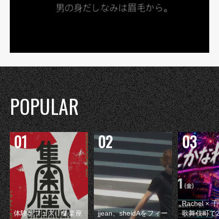
POPULAR
Rachel 
体験型フェス『集楽座
jjean、sheidAをフィー
歌舞伎町で