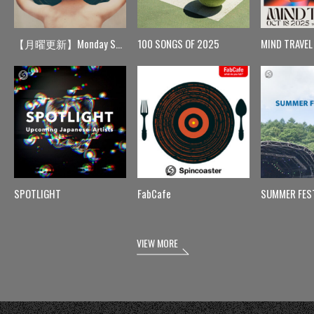
【月曜更新】Monday Spin
100 SONGS OF 2025
MIND TRAVEL
SPOTLIGHT
FabCafe
SUMMER FES
VIEW MORE