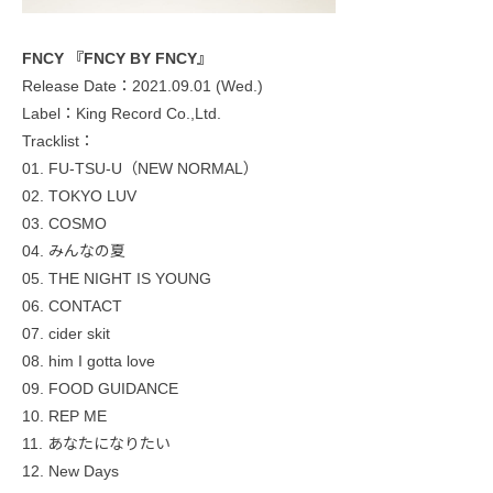
FNCY 『FNCY BY FNCY』
Release Date：2021.09.01 (Wed.)
Label：King Record Co.,Ltd.
Tracklist：
01. FU-TSU-U（NEW NORMAL）
02. TOKYO LUV
03. COSMO
04. みんなの夏
05. THE NIGHT IS YOUNG
06. CONTACT
07. cider skit
08. him I gotta love
09. FOOD GUIDANCE
10. REP ME
11. あなたになりたい
12. New Days