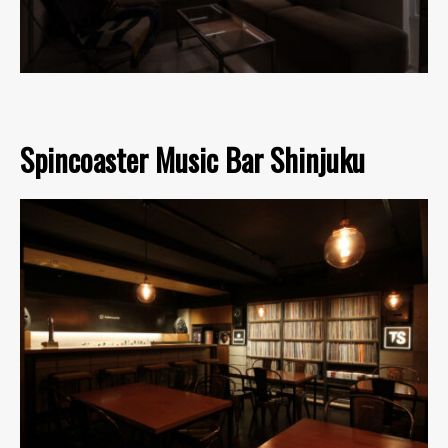
Spincoaster Music Bar Shinjuku