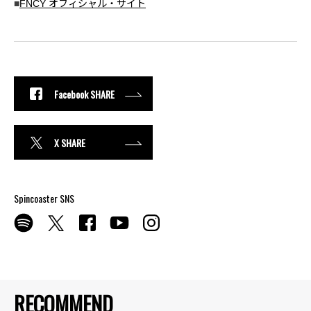
■
FNCY オフィシャル・サイト
Facebook SHARE
X SHARE
Spincoaster SNS
RECOMMEND