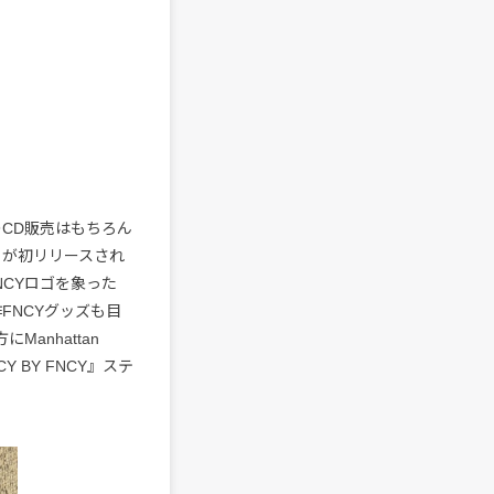
のCD販売はもちろん
ットが初リリースされ
FNCYロゴを象った
作FNCYグッズも目
anhattan
CY BY FNCY』ステ