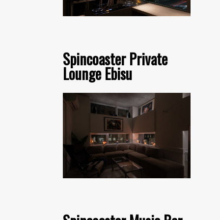
Spincoaster Private
Lounge Ebisu