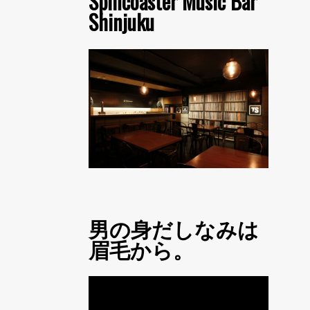
Spincoaster Music Bar
Shinjuku
男の身だしなみは
眉毛から。