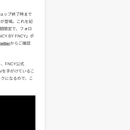
ョップ終了時まで
ターが登場。これを記
2日間限定で、フォロ
 BY FNCY』ポ
itter
からご確認
し、FNCY公式
のMVを手がけているこ
ークになるので、こ