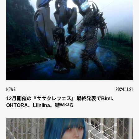
NEWS
2024.11.21
12月開催の『ササクレフェス』最終発表でBimi、
OHTORA、Lilniina、嚩ᴴᴬᴷᵁら