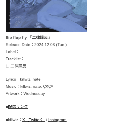
flip flop fly 『二律躁反』
Release Date：2024.12.03 (Tue.)
Label：
Tracklist：
1. 二律躁反
Lyrics：killwiz, nate
Music：killwiz, nate, Ç¢Çª
Artwork：Wednesday
■
配信リンク
■killwiz：
X（Twitter）
/
Instagram