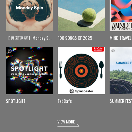
【月曜更新】Monday Spin
100 SONGS OF 2025
MIND TRAVEL
SPOTLIGHT
FabCafe
SUMMER FES
VIEW MORE