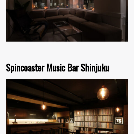
Spincoaster Music Bar Shinjuku