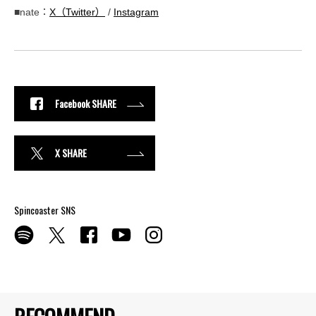
■nate：
X（Twitter）
/
Instagram
Facebook SHARE
X SHARE
Spincoaster SNS