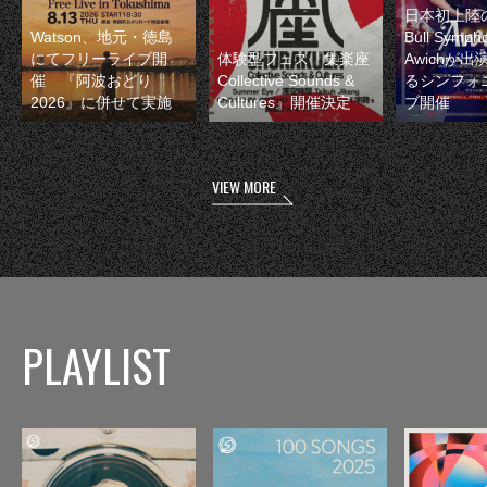
日本初上陸の
Watson、地元・徳島
Bull Symp
にてフリーライブ開
体験型フェス『集楽座
Awichが
催 『阿波おどり
Collective Sounds &
るシンフォ
2026』に併せて実施
Cultures』開催決定
ブ開催
VIEW MORE
PLAYLIST