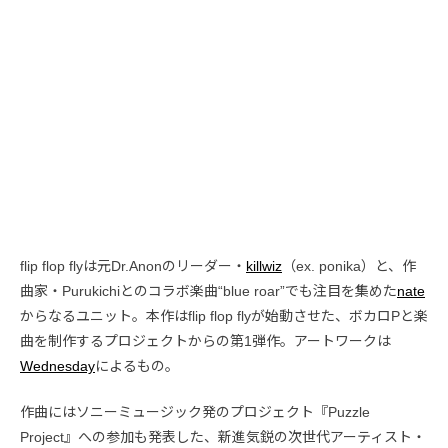
flip flop flyは元Dr.Anonのリーダー・
killwiz
（ex. ponika）と、作
曲家・Purukichiとのコラボ楽曲“blue roar”でも注目を集めた
nate
からなるユニット。本作はflip flop flyが始動させた、ボカロPと楽
曲を制作するプロジェクトからの第1弾作。アートワークは
Wednesday
によるもの。
作曲にはソニーミュージック発のプロジェクト『Puzzle
Project』への参加も発表した、新進気鋭の次世代アーティスト・