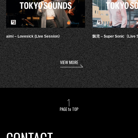
aimi – Lovesick (Live Session）
鋭児 – $uper $onic（Live 
VIEW MORE
PAGE to TOP
CONTACT