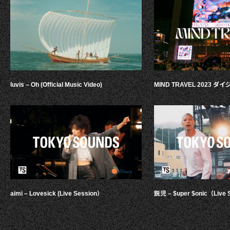
luvis – Oh (Official Music Video)
MIND TRAVEL 2023 
aimi – Lovesick (Live Session）
鋭児 – $uper $onic（Live 