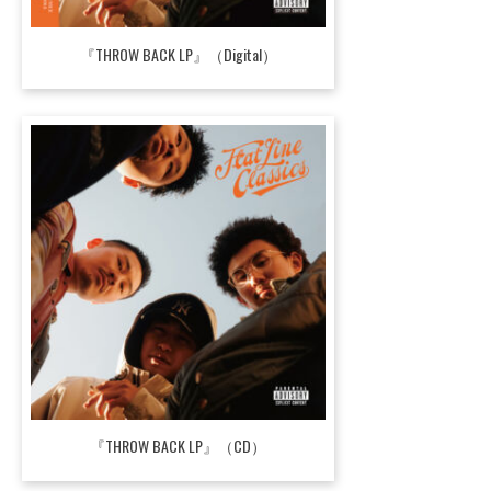
『THROW BACK LP』（Digital）
『THROW BACK LP』（CD）