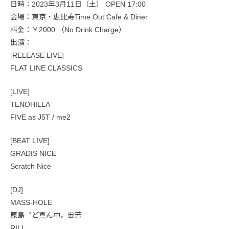
日時：2023年3月11日（土） OPEN 17:00
会場：東京・恵比寿Time Out Cafe & Diner
料金：￥2000 （No Drink Charge）
出演：
[RELEASE LIVE]
FLAT LINE CLASSICS
[LIVE]
TENOHILLA
FIVE as J5T / me2
[BEAT LIVE]
GRADIS NICE
Scratch Nice
[DJ]
MASS-HOLE
原島〝ど真ん中〟宙芳
RILL