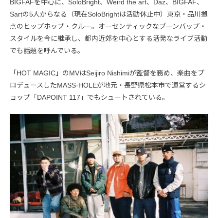
BIGFAFを中心に、SoloBright、Weird the art、Daz、BIGFAF、
Sartの5人からなる（現在SoloBrightは活動休止中）東京・品川拠
点のヒップホップ・クルー。オーセンティックなブーンバップ・
スタイルを今に継承し、都内近郊を中心とする活発なライブ活動
でも話題を呼んでいる。
「HOT MAGIC」のMVはSeijiro Nishimiが監督を務め、楽曲をプ
ロデュースしたMASS-HOLEが地元・長野県松本市で運営するシ
ョップ「DAPOINT 117」でもシュートされている。