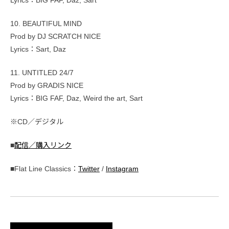
10. BEAUTIFUL MIND
Prod by DJ SCRATCH NICE
Lyrics：Sart, Daz
11. UNTITLED 24/7
Prod by GRADIS NICE
Lyrics：BIG FAF, Daz, Weird the art, Sart
※CD／デジタル
■
配信／購入リンク
■Flat Line Classics：
Twitter
/
Instagram