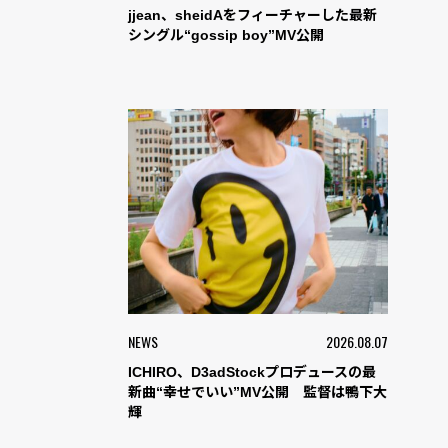
jjean、sheidAをフィーチャーした最新
シングル“gossip boy”MV公開
NEWS
2026.08.07
ICHIRO、D3adStockプロデュースの最
新曲“幸せでいい”MV公開 監督は鴨下大
輝