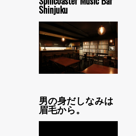
Spincoaster Music Bar
Shinjuku
男の身だしなみは
眉毛から。