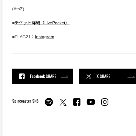
(AtoZ)
■
チケット詳細（LivePocket）
■FLAG21：
Instagram
Facebook SHARE
X SHARE
Spincoaster SNS