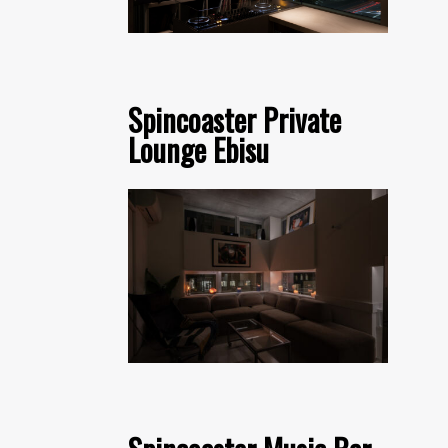
Spincoaster Private
Lounge Ebisu