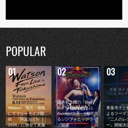
POPULAR
日本初上陸の『Red
Watson、地元・徳島
Bull Symphonic』に
青葉市子と
にてフリーライブ開
Awichが出演 4都市巡
よるツーマ
催 『阿波おどり
るシンフォニックライ
『二人のレ
2026』に併せて実施
ブ開催
ー』開催決