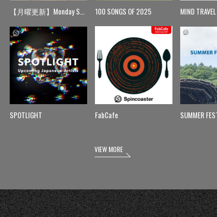
【月曜更新】Monday Spin
100 SONGS OF 2025
MIND TRAVEL
SPOTLIGHT
FabCafe
SUMMER FES
VIEW MORE