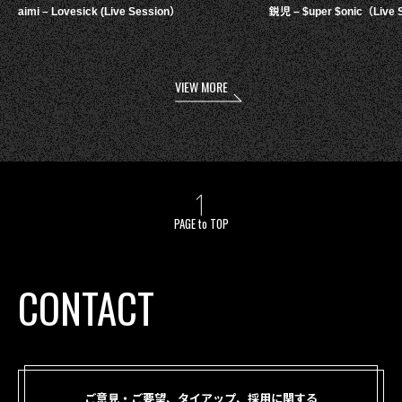
aimi – Lovesick (Live Session）
鋭児 – $uper $onic（Live 
VIEW MORE
PAGE to TOP
CONTACT
ご意見・ご要望、タイアップ、採用に関する