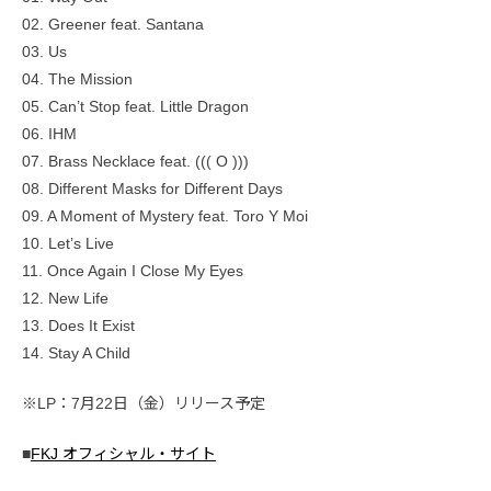
02. Greener feat. Santana
03. Us
04. The Mission
05. Can’t Stop feat. Little Dragon
06. IHM
07. Brass Necklace feat. ((( O )))
08. Different Masks for Different Days
09. A Moment of Mystery feat. Toro Y Moi
10. Let’s Live
11. Once Again I Close My Eyes
12. New Life
13. Does It Exist
14. Stay A Child
※LP：7月22日（金）リリース予定
■
FKJ オフィシャル・サイト