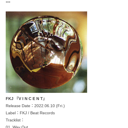
==
FKJ 『V I N C E N T』
Release Date：2022.06.10 (Fri.)
Label：FKJ / Beat Records
Tracklist：
01. Way Out