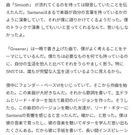
曲「Smooth」 が流れてくるのを待っては録音していたことを伝
えたんだ。Santanaはまるで楽器が自分の言葉を持っているかの
ように演奏していて、それが僕に語りかけてくるようだった。僕
のトラックで演奏 してもいいと言ってくれるなんて、思いもしな
かったよ。
「Greener」は一晩で書き上げた曲で、僕がよく考えることをテ
ーマにしているんだ。僕たちは必要なものを何でも持っているの
に、自分の生活を他人と比べてそれをうらやましく思う。特に
SNSでは、誰もが完璧な人生を送っているように見えるから。
夜中にフェンダー・ベースVIをいじっていて、そこから作曲を始
めた。この楽器が大好きなんだ。それから歌詞を書いて、生ドラ
ムとリード・ギターを加えて最初のバージョンを作った。そうし
たら、この最初のバージョンを聴いた友達が、リード・ギターに
Santanaの影響を感じると言ったんだ。確かに、と思った。僕は
彼の音楽で育ったし、彼の音楽を聴いてギターを学んだ思い出も
たくさんある。だから彼に手紙を書いて、長い間インスピレーシ