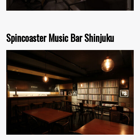
Spincoaster Music Bar Shinjuku