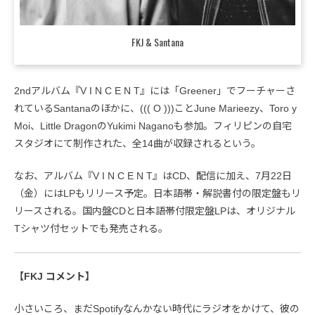
FKJ & Santana
2ndアルバム『V I N C E N T』には「Greener」でフーチャーさ
れているSantanaのほかに、((( O )))ことJune Marieezy、Toro y
Moi、Little DragonのYukimi Naganoも参加。フィリピンの自宅
スタジオにて制作された、全14曲が収録されるという。
なお、アルバム『V I N C E N T』はCD、配信に加え、7月22日
（金）にはLPもリリース予定。日本語帯・解説書付の限定盤もリ
リースされる。国内盤CDと日本語帯付限定盤LPは、オリジナル
Tシャツ付セットでも発売される。
【FKJ コメント】
小さいころ、まだSpotifyなんかない時代にラジオをかけて、彼の