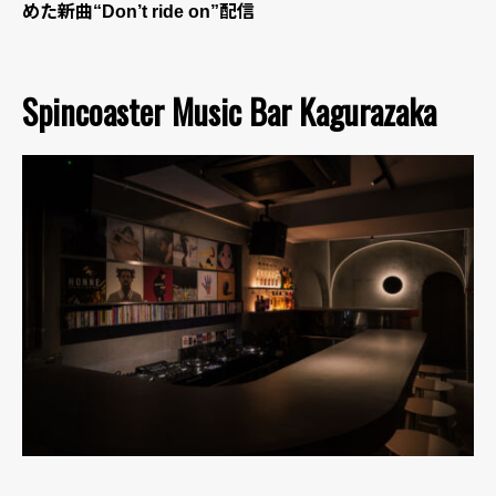
めた新曲“Don’t ride on”配信
Spincoaster Music Bar Kagurazaka