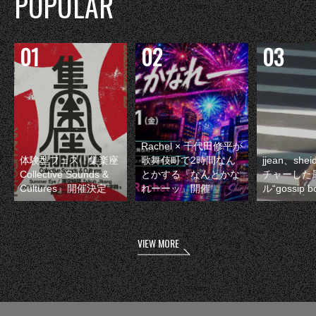
POPULAR
Rachel × 千代田修平が
体験型フェス『集楽座
歌舞伎町で2時間なん
jjean、sh
Collective Sounds &
とかする『なんとかな
チャーした
Cultures』開催決定
れーーッ』開催
ル“gossip 
VIEW MORE