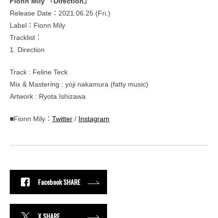
Fionn Mily 『Direction』
Release Date：2021.06.25 (Fri.)
Label：Fionn Mily
Tracklist：
1. Direction
Track : Feline Teck
Mix & Mastering : yoji nakamura (fatty music)
Artwork : Ryota Ishizawa
■Fionn Mily：
Twitter
/
Instagram
Facebook SHARE
X SHARE