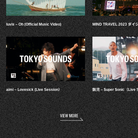
luvis – Oh (Official Music Video)
MIND TRAVEL 2023 
aimi – Lovesick (Live Session）
鋭児 – $uper $onic（Live 
VIEW MORE